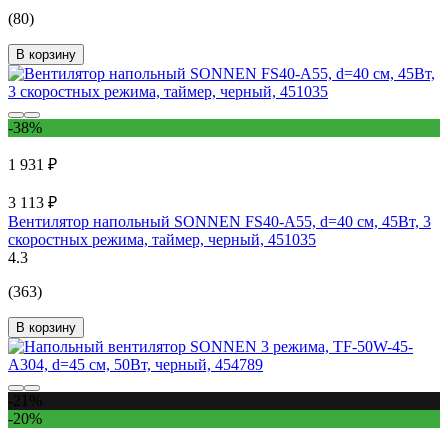
(80)
В корзину
-38%
1 931 ₽
3 113 ₽
Вентилятор напольный SONNEN FS40-A55, d=40 см, 45Вт, 3
скоростных режима, таймер, черный, 451035
4.3
(363)
В корзину
-21%
-20%