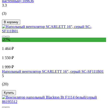
настенный) 109636
3.3
(3)
В корзину
-27%
1 464 ₽
1 550 ₽
1 999 ₽
Напольный вентилятор SCARLETT 16", cерый SC-SF111B01
5
(20)
Купить