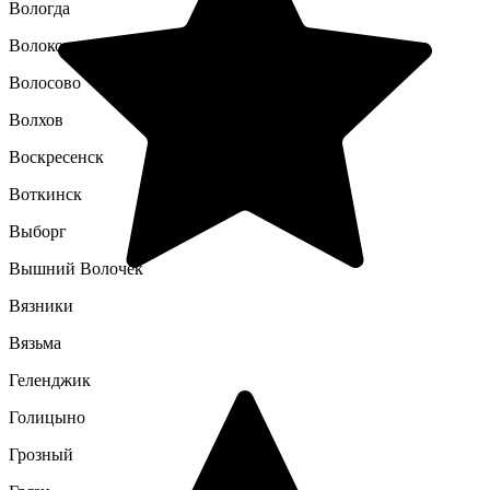
Вологда
Волоколамск
Волосово
Волхов
Воскресенск
Воткинск
Выборг
Вышний Волочек
Вязники
Вязьма
Геленджик
Голицыно
Грозный