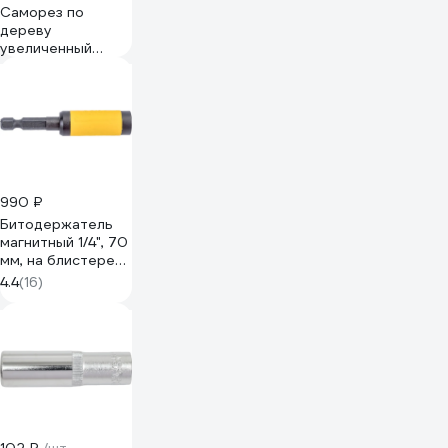
Саморез по
дереву
увеличенный
скругленный ЦКИ
ART.9083 6x50 A2
TX 30 20 шт.
75497
990 ₽
Битодержатель
магнитный 1/4", 70
мм, на блистере
Felo 03816594
4.4
(16)