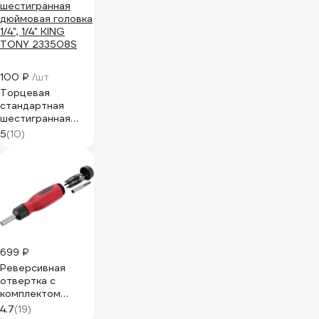
100 ₽
/шт
Торцевая
стандартная
шестигранная
дюймовая головка
5
(10)
1/4", 1/4" KING
TONY 233508S
699 ₽
Реверсивная
отвертка с
комплектом
насадок
4.7
(19)