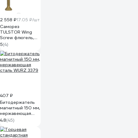
2 558 ₽
17.05 ₽/шт
Саморез
TULSTOR Wing
Screw флюгель,
дерево-металл,
5
(4)
желтый антикор
1000+; TX 30
6,3x60 уп.150шт
904337
407 ₽
Битодержатель
магнитный 150 мм,
нержавеющая
сталь WURZ 3379
4.8
(45)