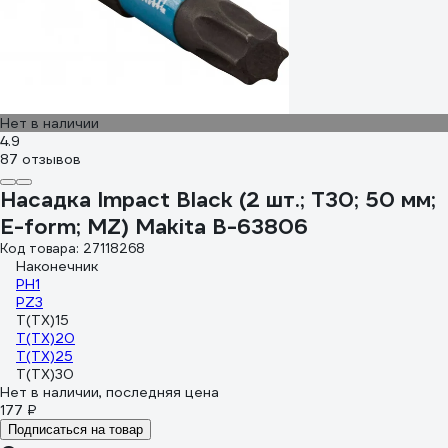
Нет в наличии
4.9
87 отзывов
Насадка Impact Black (2 шт.; T30; 50 мм;
E-form; MZ) Makita B-63806
Код товара: 27118268
Наконечник
PH1
PZ3
Т(ТХ)15
Т(ТХ)20
Т(ТХ)25
Т(ТХ)30
Нет в наличии, последняя цена
177 ₽
Подписаться на товар