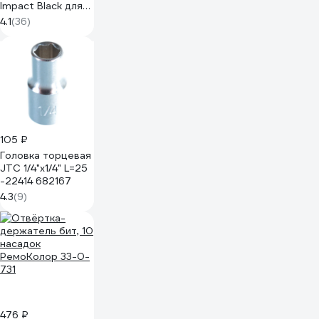
Impact Black для
бит Makita B-
4.1
(36)
66793
105 ₽
Головка торцевая
JTC 1/4"х1/4" L=25
-22414 682167
4.3
(9)
476 ₽