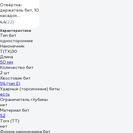
Отвёртка-
держатель бит, 10
насадок
РемоКолор 33-0-
4.4
(22)
731
Характеристики
Тип бит
односторонние
Наконечник
Т(ТХ)30
Длина
50 мм
Количество бит
2 шт
Хвостовик бит
1/4 (тип Е)
Ударные (торсионные) биты
есть
Ограничитель глубины
нет
Материал бит
S2
Torx (TT)
нет
Форма наконечника бит