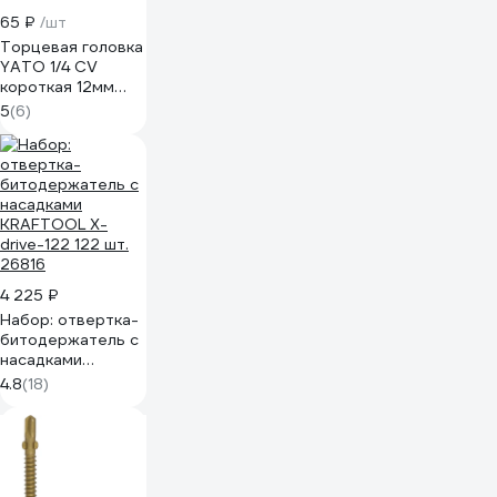
65 ₽
/шт
Торцевая головка
YATO 1/4 CV
короткая 12мм
YT-1411 37121411
5
(6)
228 1
4 225 ₽
Набор: отвертка-
битодержатель с
насадками
KRAFTOOL X-
4.8
(18)
drive-122 122 шт.
26816