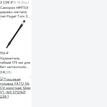
3 038 ₽
15.19 ₽/шт
Саморез HIMTEX
дерево-металл,
тип Flugel Torx 30,
со сверлом,
6,3х55 мм, 200
шт. FLUG6355
154 ₽
Удлинитель
гибкий 175 мм для
бит vertextools
1610-175
3.8
(28)