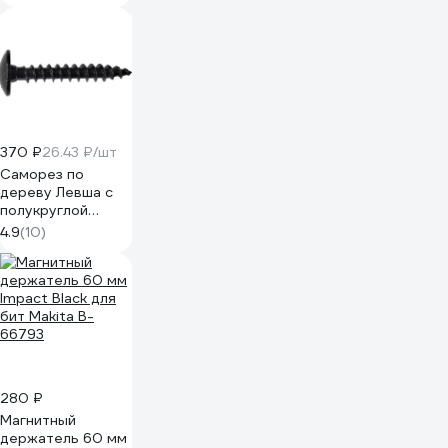
INTERTOOL 12ед
VT-1003
370 ₽
26.43 ₽/шт
Саморез по
дереву Левша с
полукруглой
головкой 6x40 мм,
4.9
(10)
ТХ30, 14 шт.,
черный цинк У5-
1520.Ч
280 ₽
Магнитный
держатель 60 мм