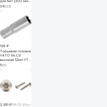
для бит (300 мм;
1/4) РемоКолор
3.6
(23)
33-2-609
126 ₽
Торцевая головка
YATO 1/4 CV
высокая 12мм YT-
1423 37121423 228
5
(6)
1
2 381 ₽
119.05 ₽/шт