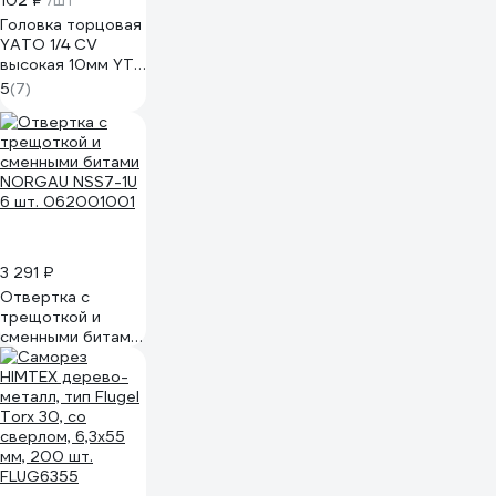
102 ₽
/шт
Головка торцовая
YATO 1/4 CV
высокая 10мм YT-
1421, 37121421 228 1
5
(7)
3 291 ₽
Отвертка с
трещоткой и
сменными битами
NORGAU NSS7-1U
6 шт. 062001001