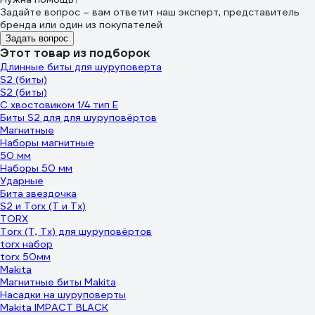
Задайте вопрос – вам ответит наш эксперт, представитель
бренда или один из покупателей
Задать вопрос
Этот товар из подборок
Длинные биты для шуруповерта
S2 (биты)
S2 (биты)
С хвостовиком 1/4 тип E
Биты S2 для для шуруповёртов
Магнитные
Наборы магнитные
50 мм
Наборы 50 мм
Ударные
Бита звездочка
S2 и Torx (T и Tx)
TORX
Torx (T, Tx) для шуруповёртов
torx набор
torx 50мм
Makita
Магнитные биты Makita
Насадки на шуруповерты
Makita IMPACT BLACK