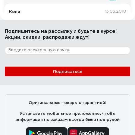
Коля
15.05.2018
Есть.
Подпишитесь
на рассылку
и будьте в курсе!
Акции, скидки, распродажи ждут!
8 отзывов
Отзыв о бите Felo Industrial PH 2X25
Родион
01.02.2019
Подписаться
Цена,намагниченные,плотно сидят в черных
саморезах по дереву,саморезы с прессшайбой.
Оригинальные товары с гарантией!
Установите мобильное приложение, чтобы
информация по заказам всегда была под рукой