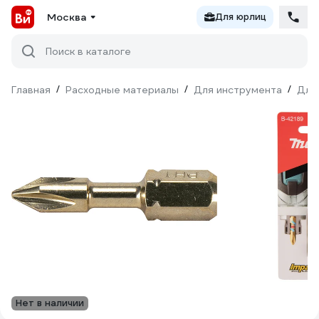
Москва
Для юрлиц
Поиск в каталоге
Главная
/
Расходные материалы
/
Для инструмента
/
Для
Нет в наличии