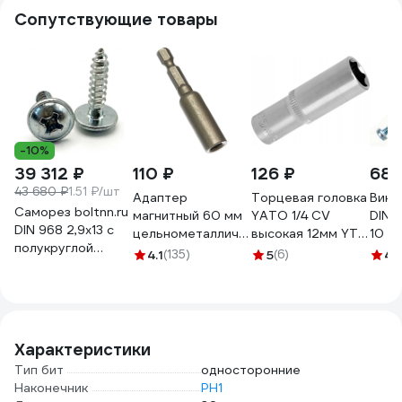
Сопутствующие товары
-10%
39 312 ₽
110 ₽
126 ₽
68 
43 680 ₽
1.51 ₽/шт
Адаптер
Торцевая головка
Винт
Саморез boltnn.ru
магнитный 60 мм
YATO 1/4 CV
DIN7
DIN 968 2,9х13 с
цельнометаллический
высокая 12мм YT-
10 ш
полукруглой
для бит Biber
1423 37121423 228
4.1
(135)
5
(6)
4.
головкой и
84950 тов-166216
1
пресшайбой цинк
26000 шт
4687207797283
Характеристики
Тип бит
односторонние
Наконечник
PH1