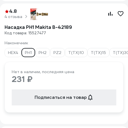
4.8
4 отзыва
Насадка PH1 Makita B-42189
Код товара: 15527477
Наконечник
HEX4
PH1
PH2
PZ2
Т(ТХ)10
Т(ТХ)15
Т(ТХ)3
Нет в наличии, последняя цена
231 ₽
Подписаться на товар