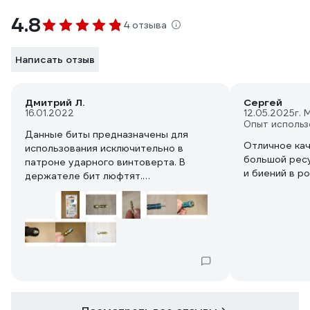
4.8
4 отзыва
Написать отзыв
Дмитрий Л.
Сергей
16.01.2022
12.05.2025
г. 
Опыт использ
Данные биты предназначены для
Отличное кач
использования исключительно в
большой рес
патроне ударного винтоверта. В
и биений в р
держателе бит люфтят.
Намагниченность работает только на
мелких саморезах, например 3,5х16.
Евровинты выпадают от любой
встряски. Фотографию с евровинтом
без держателя бит удалось сделать
примерно с 20-й попытки.