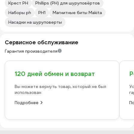
Крест PH
Phillips (PH) для шуруповёртов
Наборы ph
PH1
Магнитные биты Makita
Насадки на шуруповерты
Сервисное обслуживание
Гарантия производителя
120 дней обмен и возврат
Р
Вы можете вернуть товар, который не был
Ус
использован
га
Подробнее
П