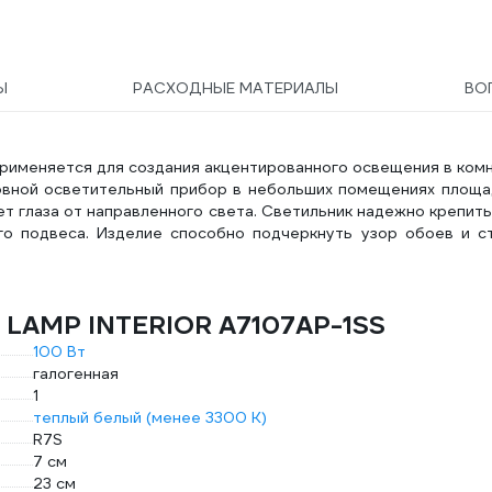
Ы
РАСХОДНЫЕ МАТЕРИАЛЫ
ВО
применяется для создания акцентированного освещения в ком
новной осветительный прибор в небольших помещениях площ
ет глаза от направленного света. Светильник надежно крепить
о подвеса. Изделие способно подчеркнуть узор обоев и с
E LAMP INTERIOR A7107AP-1SS
100 Вт
галогенная
1
теплый белый (менее 3300 К)
R7S
7 см
23 см