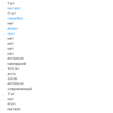
1 шт
металл
0 шт
серебро
нет
вверх
круг
нет
нет
нет
нет
INTERIOR
накладной
100 Вт
есть
220В
INTERIOR
современный
7 м²
нет
IP20
металл