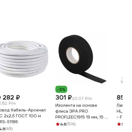
-5%
0 282 ₽
301 ₽
85 ₽
20.07 ₽/м
2.82 ₽/м
Изолента на основе
Лампа 
овод Кабель-Арсенал
флиса ЭРА PRO
HL_78 
С 2х2,5 ГОСТ 100 м
PROFLEEC1915 19 мм, 15 м,
- FOTO
RS-51186
0,3 мм, черная Б0057181
60536
4.6
(104)
5
(1)
4.9
(49)