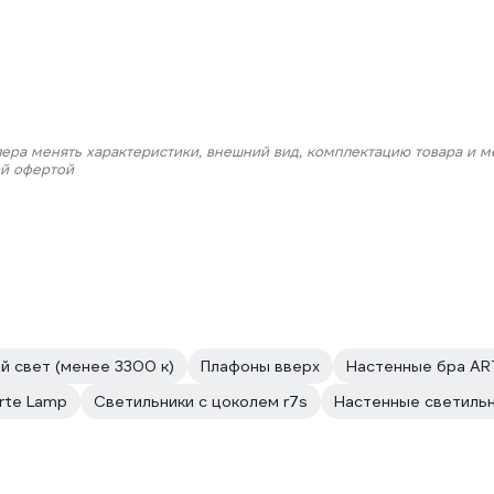
лера менять характеристики, внешний вид, комплектацию товара и м
ой офертой
й свет (менее 3300 к)
Плафоны вверх
Настенные бра AR
rte Lamp
Светильники с цоколем r7s
Настенные светильн