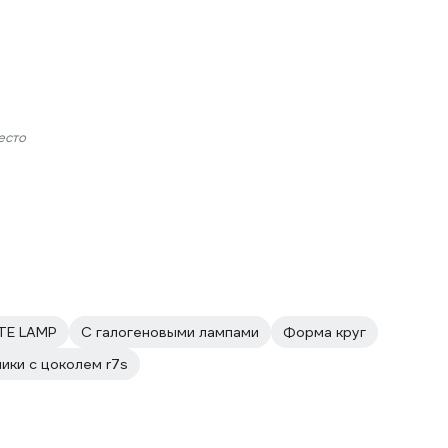
есто
TE LAMP
С галогеновыми лампами
Форма круг
ики с цоколем r7s