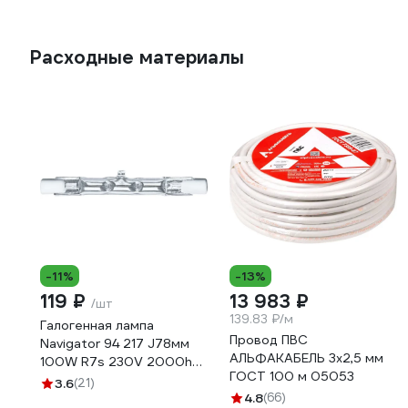
Расходные материалы
-11%
-13%
119 ₽
13 983 ₽
/шт
139.83 ₽/м
Галогенная лампа
Провод ПВС
Navigator 94 217 J78мм
АЛЬФАКАБЕЛЬ 3х2,5 мм
100W R7s 230V 2000h
ГОСТ 100 м 05053
94217
3.6
(21)
4.8
(66)