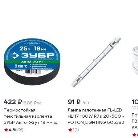
422 ₽
91 ₽
1
/шт
16.88 ₽/м
10
Термостойкая
Лампа галогенная FL-LED
Пр
текстильная изолента
HL117 100W R7s 20-500 -
ПВ
ЗУБР Авто-Жгут 19 мм х
FOTON_LIGHTING 605382
KA
25 м 1236-2
4.8
(29)
1
(1)