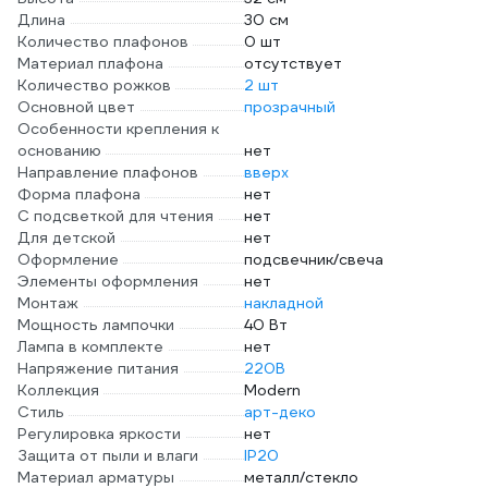
Длина
30 см
Количество плафонов
0 шт
Материал плафона
отсутствует
Количество рожков
2 шт
Основной цвет
прозрачный
Особенности крепления к
основанию
нет
Направление плафонов
вверх
Форма плафона
нет
С подсветкой для чтения
нет
Для детской
нет
Оформление
подсвечник/свеча
Элементы оформления
нет
Монтаж
накладной
Мощность лампочки
40 Вт
Лампа в комплекте
нет
Напряжение питания
220В
Коллекция
Modern
Стиль
арт-деко
Регулировка яркости
нет
Защита от пыли и влаги
IP20
Материал арматуры
металл/стекло