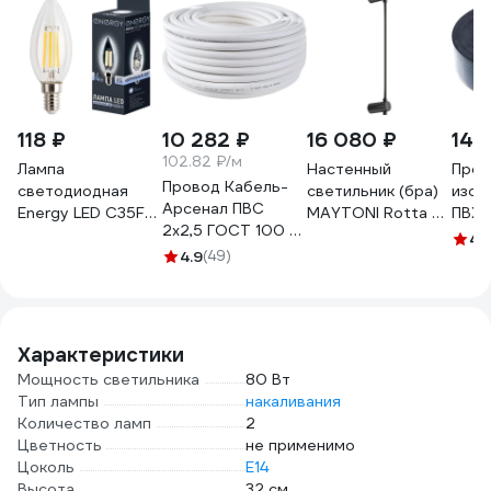
118 ₽
10 282 ₽
16 080 ₽
144
102.82 ₽/м
Лампа
Настенный
Проф
Провод Кабель-
светодиодная
светильник (бра)
изол
Арсенал ПВС
Energy LED С35F-
MAYTONI Rotta 6
ПВХ, 
2х2,5 ГОСТ 100 м
4-E14-4000
LED MOD413WL-
черн
4.
KARS-51186
109295
4.9
(49)
L6B3K
Характеристики
Мощность светильника
80 Вт
Тип лампы
накаливания
Количество ламп
2
Цветность
не применимо
Цоколь
E14
Высота
32 см