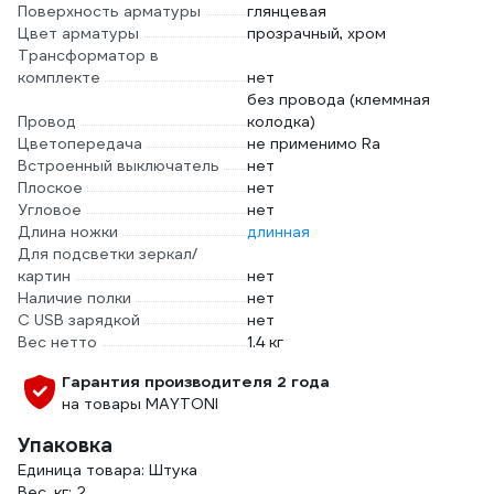
Поверхность арматуры
глянцевая
Цвет арматуры
прозрачный, хром
Трансформатор в
комплекте
нет
без провода (клеммная
Провод
колодка)
Цветопередача
не применимо Ra
Встроенный выключатель
нет
Плоское
нет
Угловое
нет
Длина ножки
длинная
Для подсветки зеркал/
картин
нет
Наличие полки
нет
С USB зарядкой
нет
Вес нетто
1.4 кг
Гарантия производителя 2 года
на товары MAYTONI
Упаковка
Единица товара: Штука
Вес, кг: 2