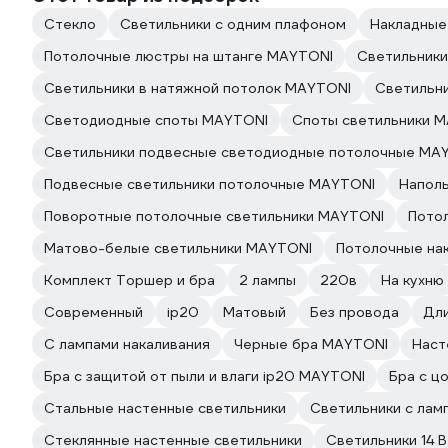
Стекло
Светильники с одним плафоном
Накладные
Потолочные люстры на штанге MAYTONI
Светильник
Светильники в натяжной потолок MAYTONI
Светильн
Светодиодные споты MAYTONI
Споты светильники 
Светильники подвесные светодиодные потолочные MA
Подвесные светильники потолочные MAYTONI
Напол
Поворотные потолочные светильники MAYTONI
Пото
Матово-белые светильники MAYTONI
Потолочные на
Комплект Торшер и бра
2 лампы
220в
На кухню
Современный
ip20
Матовый
Без провода
Дли
С лампами накаливания
Черные бра MAYTONI
Наст
Бра с защитой от пыли и влаги ip20 MAYTONI
Бра с ц
Стальные настенные светильники
Светильники с лам
Стеклянные настенные светильники
Светильники 14 В