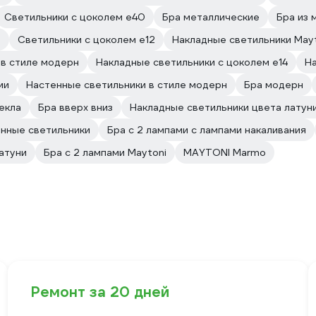
Светильники с цоколем e40
Бра металлические
Бра из 
а
Светильники с цоколем e12
Накладные светильники May
 в стиле модерн
Накладные светильники с цоколем e14
На
ми
Настенные светильники в стиле модерн
Бра модерн
екла
Бра вверх вниз
Накладные светильники цвета латун
нные светильники
Бра с 2 лампами с лампами накаливания
атуни
Бра с 2 лампами Maytoni
MAYTONI Marmo
Ремонт за 20 дней