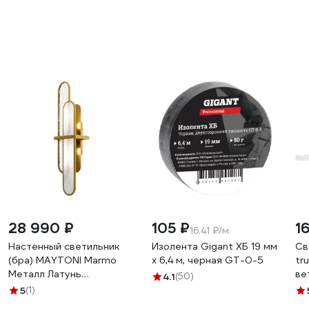
28 990 ₽
105 ₽
16
16.41 ₽/м
Настенный светильник
Изолента Gigant ХБ 19 мм
Св
(бра) MAYTONI Marmo
х 6,4 м, черная GT-0-5
tr
Металл Латунь
ве
4.1
(50)
MOD099WL-02G2
14
5
(1)