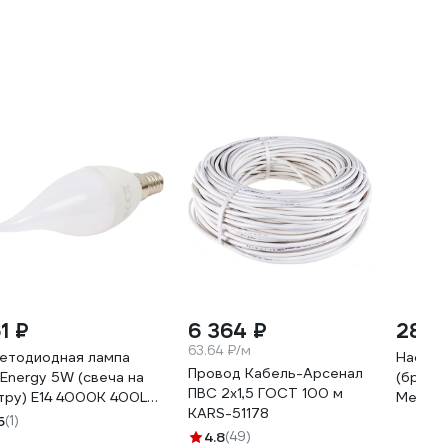
1 ₽
6 364 ₽
28 9
63.64 ₽/м
етодиодная лампа
Настен
Провод Кабель-Арсенал
uEnergy 5W (свеча на
(бра) 
ПВС 2х1,5 ГОСТ 100 м
тру) E14 4000K 400Lm
Металл
KARS-51178
040
MOD09
5
(1)
4.8
(49)