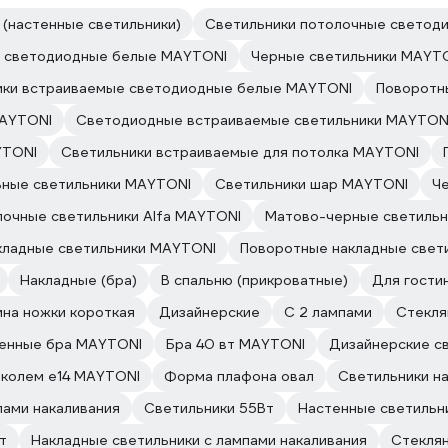
 (настенные светильники)
Светильники потолочные светод
и светодиодные белые MAYTONI
Черные светильники MAYT
ики встраиваемые светодиодные белые MAYTONI
Поворотн
MAYTONI
Светодиодные встраиваемые светильники MAYTON
YTONI
Светильники встраиваемые для потолка MAYTONI
ьные светильники MAYTONI
Светильники шар MAYTONI
Ч
лочные светильники Alfa MAYTONI
Матово-черные светиль
кладные светильники MAYTONI
Поворотные накладные свет
Накладные (бра)
В спальню (прикроватные)
Для гости
на ножки короткая
Дизайнерские
С 2 лампами
Стекля
енные бра MAYTONI
Бра 40 вт MAYTONI
Дизайнерские с
околем e14 MAYTONI
Форма плафона овал
Светильники н
пами накаливания
Светильники 55Вт
Настенные светильни
т
Накладные светильники с лампами накаливания
Стеклян