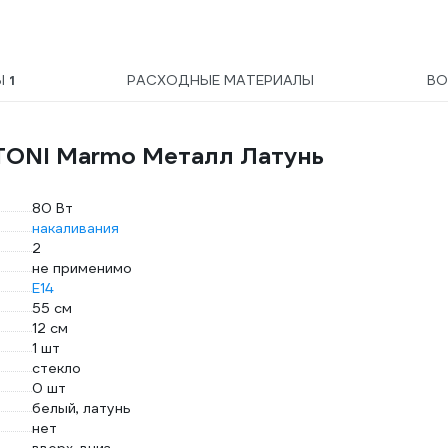
Ы
1
РАСХОДНЫЕ МАТЕРИАЛЫ
ВО
TONI Marmo Металл Латунь
80 Вт
накаливания
2
не применимо
E14
55 см
12 см
1 шт
стекло
0 шт
белый, латунь
нет