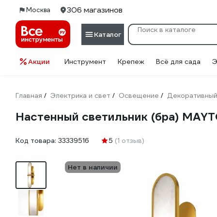
306 магазинов
Москва
Каталог
Акции
Инструмент
Крепеж
Всё для сада
Э
Главная
Электрика и свет
Освещение
Декоративный
/
/
/
Настенный светильник (бра) MA
Код товара:
33339516
5
(1 отзыв)
Нет в наличии