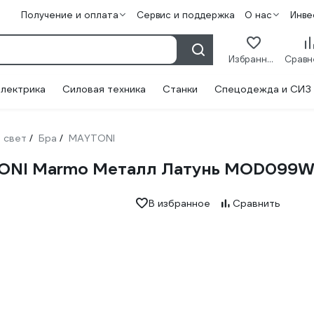
Получение и оплата
Сервис и поддержка
О нас
Инве
Избранное
лектрика
Силовая техника
Станки
Спецодежда и СИЗ
 свет
Бра
MAYTONI
/
/
YTONI Marmo Металл Латунь MOD099
В избранное
Сравнить