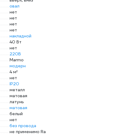
вверх, вниз
овал
нет
нет
нет
нет
накладной
40 Вт
нет
220В
Marmo
модерн
4 м²
нет
IP20
металл
матовая
латунь
матовая
белый
нет
без провода
не применимо Ra