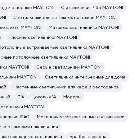
иодные черные MAYTONI
Светильники IP 65 MAYTONI
ONI
Светильники для натяжных потолков MAYTONI
ые споты MAYTONI
Матовые светильники MAYTONI
I
Плоские светильники MAYTONI
Потолочные встраиваемые светильники MAYTONI
ерные потолочные светильники MAYTONI
ники MAYTONI
Серые светильники MAYTONI
ильники MAYTONI
Светильники интерьерные для дома
ной
Настенные светильники для кафе и ресторанов
нный
E14
Цоколь e14
Модерн
ветильники MAYTONI
акладные IP40
Металлические настенные светильники
ки с лампами накаливания
ные накладные светильники
Бра без плафона