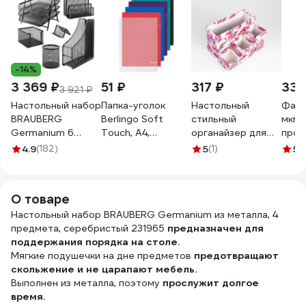
-14%
3 369 ₽
51 ₽
317 ₽
333
3 921 ₽
Настольный набор
Папка-уголок
Настольный
Файл
BRAUBERG
Berlingo Soft
стильный
мкм 
Germanium 6
Touch, А4,
органайзер для
проз
предметов,
200мкм, софт-
хранения
апел
4.9
(182)
5
(1)
5
(
черный, металл
тач, ассорти,
канцелярских
корк
237985
LFpA4989
принадлежностей
AF0
LFp_A4989
Cartonnage с 4
О товаре
отдельными
Настольный набор BRAUBERG Germanium из металла, 4
элементами, на
предмета, серебристый 231965
предназначен для
подставке
поддержания порядка на столе.
OK.35.10.13.P
Мягкие подушечки на дне предметов
предотвращают
скольжение и не царапают мебель.
Выполнен из металла, поэтому
прослужит долгое
время.