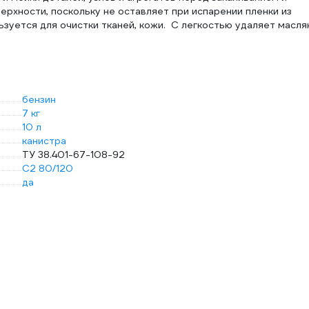
рхности, поскольку не оставляет при испарении пленки из
зуется для очистки тканей, кожи. С легкостью удаляет масля
бензин
7 кг
10 л
канистра
ТУ 38.401-67-108-92
С2 80/120
да