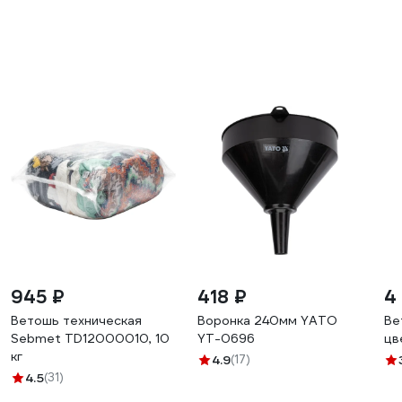
945 ₽
418 ₽
4
Ветошь техническая
Воронка 240мм YATO
Ве
Sebmet TD12000010, 10
YT-0696
цв
кг
4.9
(17)
4.5
(31)