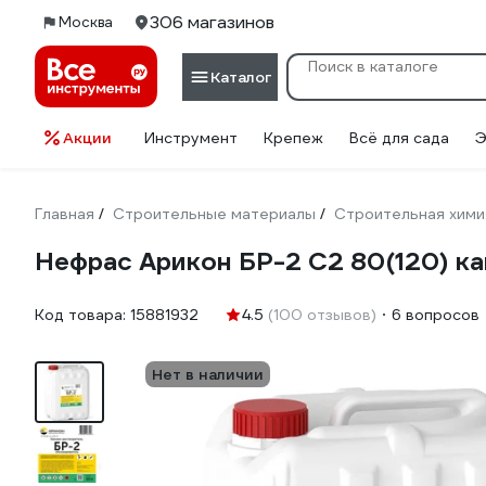
306 магазинов
Москва
Каталог
Акции
Инструмент
Крепеж
Всё для сада
Э
Главная
Строительные материалы
Строительная хими
/
/
Нефрас Арикон БР-2 С2 80(120) ка
Код товара:
15881932
4.5
(100 отзывов)
6 вопросов
Нет в наличии