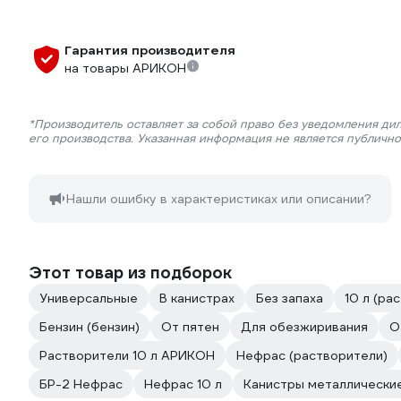
Гарантия производителя
на товары АРИКОН
*Производитель оставляет за собой право без уведомления ди
его производства. Указанная информация не является публичн
Нашли ошибку в характеристиках или описании?
Этот товар из подборок
Универсальные
В канистрах
Без запаха
10 л (ра
Бензин (бензин)
От пятен
Для обезжиривания
О
Растворители 10 л АРИКОН
Нефрас (растворители)
БР-2 Нефрас
Нефрас 10 л
Канистры металлические