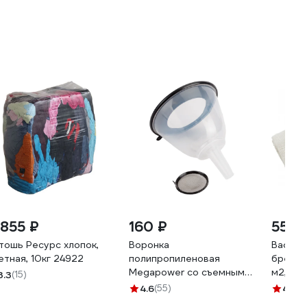
 855 ₽
160 ₽
555 
тошь Ресурс хлопок,
Воронка
Вафель
етная, 10кг 24922
полипропиленовая
бренда
Megapower со съемным
м2, 0.4
3.3
(15)
сетчатым фильтром
4.6
(55)
4.3
(6
непроливайка M-71320