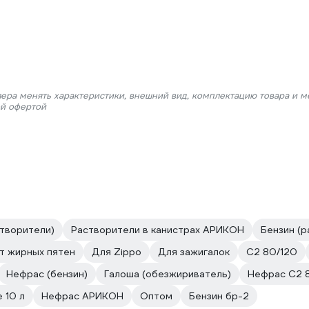
лера менять характеристики, внешний вид, комплектацию товара и м
ой офертой
створители)
Растворители в канистрах АРИКОН
Бензин (р
т жирных пятен
Для Zippo
Для зажигалок
С2 80/120
Нефрас (бензин)
Галоша (обезжириватель)
Нефрас C2 
 10 л
Нефрас АРИКОН
Оптом
Бензин бр-2