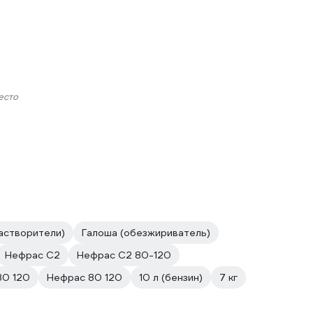
есто
астворители)
Галоша (обезжириватель)
Нефрас C2
Нефрас C2 80-120
80 120
Нефрас 80 120
10 л (бензин)
7 кг