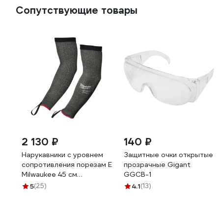
Сопутствующие товары
2 130 ₽
140 ₽
Нарукавники с уровнем
Защитные очки открытые
сопротивления порезам E
прозрачные Gigant
Milwaukee 45 см
GGСB-1
4932479937
5
(25)
4.1
(13)