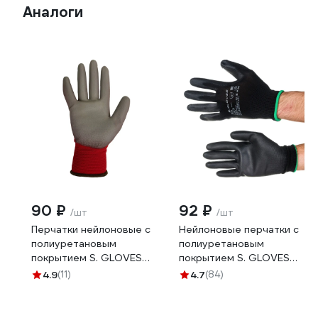
Аналоги
90 ₽
92 ₽
/шт
/шт
Перчатки нейлоновые с
Нейлоновые перчатки с
полиуретановым
полиуретановым
покрытием S. GLOVES
покрытием S. GLOVES
"STARKA RED" красные,
TAXO черные, размер 08
4.9
(11)
4.7
(84)
размер 09 31620Х-09
31614-08