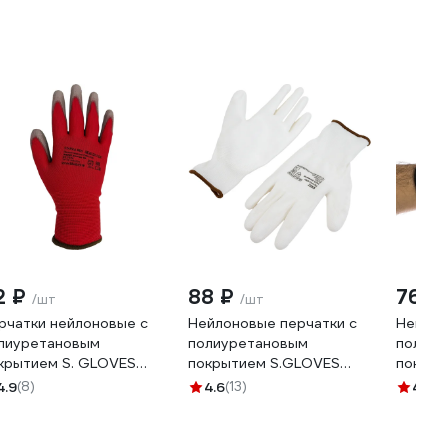
2 ₽
88 ₽
76 ₽
/шт
/шт
рчатки нейлоновые с
Нейлоновые перчатки с
Нейлон
лиуретановым
полиуретановым
полиур
крытием S. GLOVES
покрытием S.GLOVES
покрыт
TARKA RED" красные,
KREZ белые, 08 размер
TOUCH 
4.9
(8)
4.6
(13)
4.8
(3
змер 08,31620Х-08
31613-08