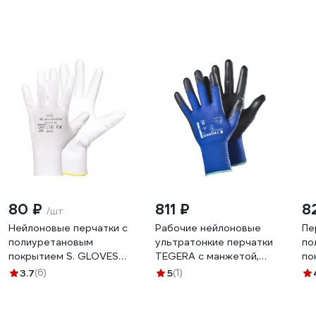
80 ₽
811 ₽
8
/шт
Нейлоновые перчатки с
Рабочие нейлоновые
Пе
полиуретановым
ультратонкие перчатки
по
покрытием S. GLOVES
TEGERA с манжетой,
по
KREZ белые, размер 07
полиуретановый облив,
"S
3.7
(6)
5
(1)
31613-07
р-р 9 777-9
ра