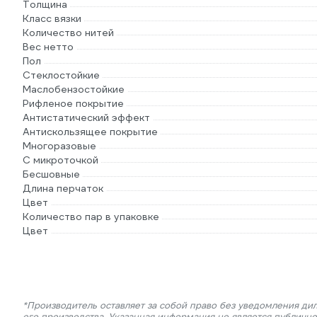
Толщина
Класс вязки
Количество нитей
Вес нетто
Пол
Стеклостойкие
Маслобензостойкие
Рифленое покрытие
Антистатический эффект
Антискользящее покрытие
Многоразовые
С микроточкой
Бесшовные
Длина перчаток
Цвет
Количество пар в упаковке
Цвет
*Производитель оставляет за собой право без уведомления ди
его производства. Указанная информация не является публичн