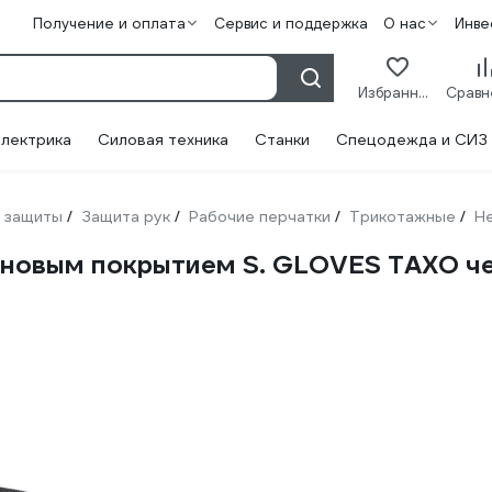
Получение и оплата
Сервис и поддержка
О нас
Инве
Избранное
лектрика
Силовая техника
Станки
Спецодежда и СИЗ
 защиты
Защита рук
Рабочие перчатки
Трикотажные
Н
/
/
/
/
новым покрытием S. GLOVES TAXO че