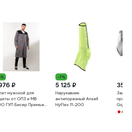
5%
-7%
 976 ₽
5 125 ₽
355 
лат мужской для
Нарукавник
Защитн
щиты от ОПЗ и МВ
антипорезный Ansell
прозра
О ГУП Бисер Премьер
HyFlex 11-200
Gigant
змер 48-50, рост 182-
4.4
(2
8 4620202890375