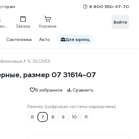
8 800 550-37-70
сторам
Войти
Сравнение
Заказы
Корзина
Сантехника
Авто
Для юрлиц
ейлоновые
S. GLOVES
/
рные, размер 07 31614-07
В избранное
Сравнить
Размер (цифровая система маркировки)
6
7
8
9
10
11