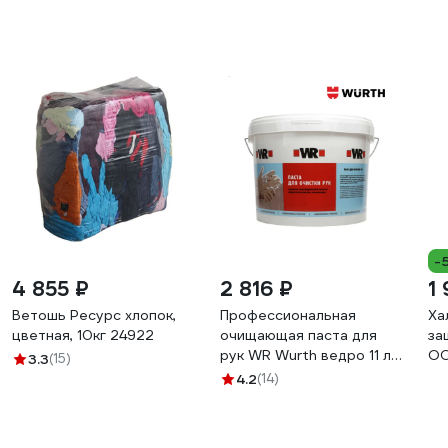
-
4 855 ₽
2 816 ₽
1
Ветошь Ресурс хлопок,
Профессиональная
Ха
цветная, 10кг 24922
очищающая паста для
за
рук WR Wurth ведро 11 л
ОО
3.3
(15)
1893900900043 1
ра
4.2
(14)
18