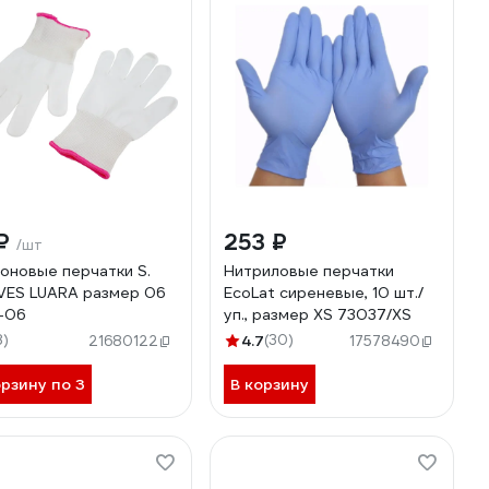
 ₽
253 ₽
/шт
оновые перчатки S.
Нитриловые перчатки
ES LUARA размер 06
EcoLat сиреневые, 10 шт./
1-06
уп., размер XS 73037/XS
8)
4.7
(30)
21680122
17578490
орзину по 3
В корзину