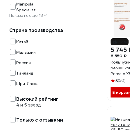
Manipula
Specialist
Показать еще 18
Страна производства
Китай
-12%
5 745 
Малайзия
6 550 ₽
Кольчужн
Россия
ремешком
Таиланд
Prima р
5
(50)
Шри-Ланка
В корзи
Высокий рейтинг
4 и 5 звезд
Только с отзывами