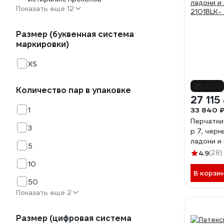
Показать еще 12
Размер (буквенная система
маркировки)
XS
-20%
Количество пар в упаковке
27 115
1
33 840 
Перчатки 
3
р 7, черн
ладони и
5
2101BLK-
4.9
(28)
10
В корзи
50
Показать еще 2
Размер (цифровая система