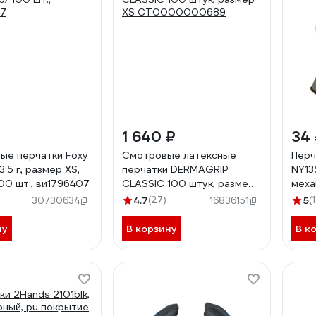
1 640 ₽
34
ые перчатки Foxy
Смотровые латексные
Перч
3.5 г, размер ХS,
перчатки DERMAGRIP
NY13
100 шт., ви1796407
CLASSIC 100 штук, размер
меха
XS CT0000000689
разм
4.7
(27)
5
(1
30730634
16836151
ну
В корзину
В к