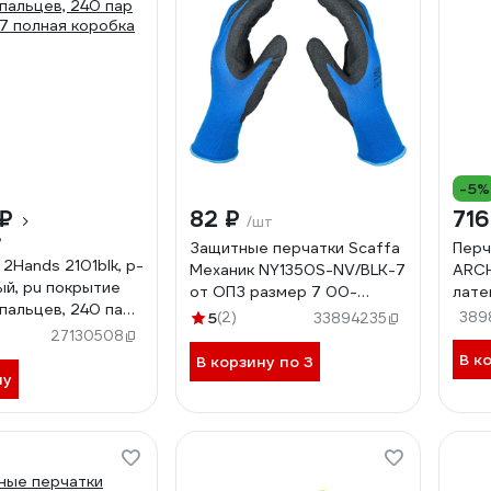
-5%
 ₽
82 ₽
716
/шт
₽
Защитные перчатки Scaffa
Перч
2Hands 2101blk, р-
Механик NY1350S-NV/BLK-7
ARCH
ый, pu покрытие
от ОПЗ размер 7 00-
лате
 пальцев, 240 пар
01017872
нест
5
(2)
389
33894235
 7 полная коробка
МАЛА
27130508
B31X
В к
В корзину по 3
ну