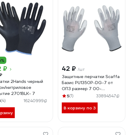
5%
2 ₽
42 ₽
/шт
₽
Защитные перчатки Scaffa
атки 2Hands черный
Базис PU1350P-DG-7 от
он/нитриловое
ОПЗ размер 7 00-
ытие 2701BLK- 7
00016027
5
(1)
33894547
8
(4)
16240999
В корзину по 3
орзину