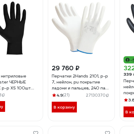
-
29 760 ₽
32
339 
 нитриловые
Перчатки 2Hands 2101, р-р
Перч
ster ЧЕРНЫЕ
7, нейлон, pu покрытие
нейл
 р-р ХS 100шт
ладони и пальцев, 240 пар
покр
2101- 7 полная коробка
3
4.9
(21)
27130370
3.
ну
В корзину
В к