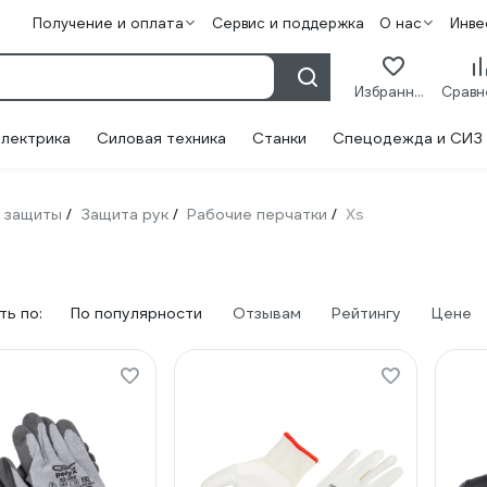
Получение и оплата
Сервис и поддержка
О нас
Инве
Избранное
лектрика
Силовая техника
Станки
Спецодежда и СИЗ
 защиты
Защита рук
Рабочие перчатки
Xs
/
/
/
ь по:
По популярности
Отзывам
Рейтингу
Цене