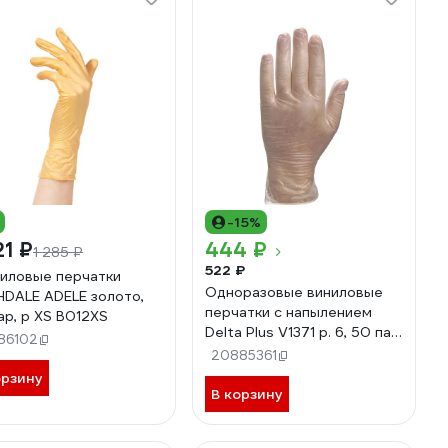
-15%
21 ₽
444 ₽
1 285 ₽
522 ₽
иловые перчатки
Одноразовые виниловые
DALE ADELE золото,
перчатки с напылением
ар, р XS B012XS
Delta Plus V1371 р. 6, 50 пар
86102
V1371**06
20885361
орзину
В корзину