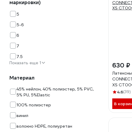
маркировки)
5
5-6
6
7
7.5
Показать еще 1
630 ₽
Латексны
Материал
CONNECT 
XS CТ0
45% нейлон, 40% полиэстер, 5% PVC,
4.6
(39)
5% PU, 5%Elastic
В корзи
100% полиэстер
винил
волокно HDPE, полиуретан