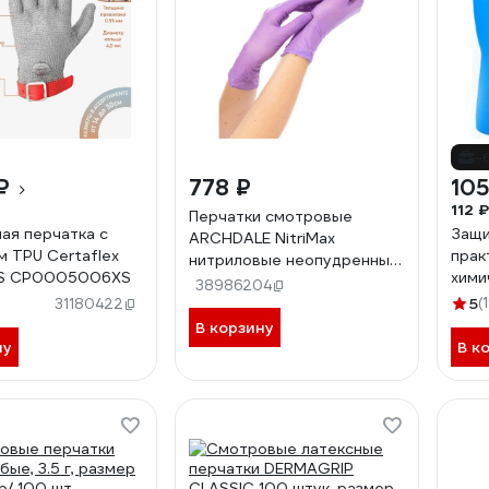
-
₽
778 ₽
105
112 ₽
Перчатки смотровые
ая перчатка с
Защи
ARCHDALE NitriMax
 TPU Certaflex
прак
нитриловые неопудренные
.XS CP0005006XS
хими
сиреневые 3,8г 50 пар, р.XS
38986204
разм
B77XS
5
(1
31180422
В корзину
ну
В к