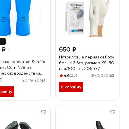
6%
 ₽
650 ₽
Нитриловые перчатки Foxy
тные перчатки Scaffa
белые 3.5гр, размер ХS, 50
тик Cem N38 от
пар/100 шт. 205577
ческих воздействий
4.6
(25)
30730706
ер 7 00-01017720
1)
28444286
В корзину
орзину