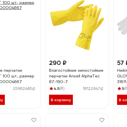
290 ₽
57
е перчатки
Влагостойкие химостойкие
Нейл
100 шт., размер
перчатки Ansell AlphaTec
GLOV
000004667
87-190-7
3161
4.5
(8)
5
(
25982465
18122647
ну
В корзину
В к