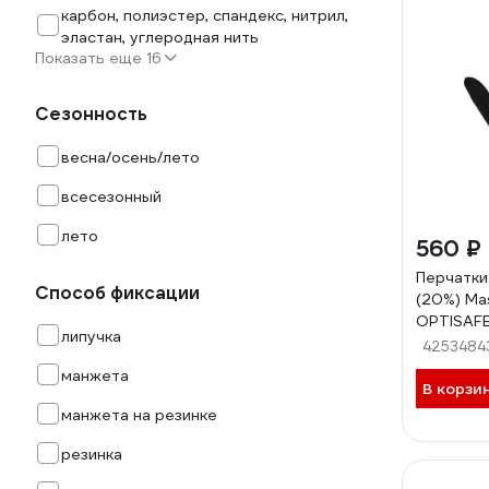
карбон, полиэстер, спандекс, нитрил,
эластан, углеродная нить
Показать еще 16
Сезонность
весна/осень/лето
всесезонный
лето
560 ₽
Перчатки
Способ фиксации
(20%) Ma
OPTISAFE
липучка
404-868
4253484
манжета
В корзи
манжета на резинке
резинка