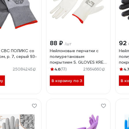
88 ₽
92
/шт
и СВС ПОЛИКС со
Нейлоновые перчатки с
Нейл
м, р. 7, серый 93-
полиуретановым
поли
покрытием S. GLOVES KREZ
покр
белые, размер 06 31613-06
TAXO
4.6
(13)
4.
25084245
21664660
3161
ну
В корзину по 3
В к