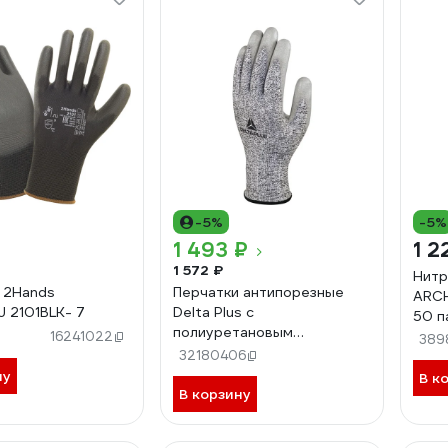
-5%
-5%
1 493 ₽
1 2
1 572 ₽
Нитр
 2Hands
Перчатки антипорезные
ARCH
U 2101BLK- 7
Delta Plus с
50 п
полиуретановым
16241022
389
покрытием VENICUTD08
32180406
размер 6, упаковка из 3-х
ну
В к
пар VECUTD08GRG306
В корзину