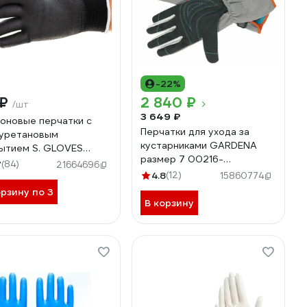
-22%
 ₽
2 840 ₽
/шт
3 649 ₽
оновые перчатки с
Перчатки для ухода за
уретановым
кустарниками GARDENA
ытием S. GLOVES
размер 7 00216-
 черные, размер 07
7
(84)
21664696
32.000.00
4-07
4.8
(12)
15860774
орзину по 3
В корзину