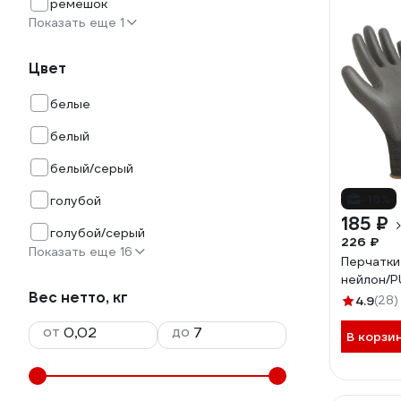
ремешок
Показать еще 1
Цвет
белые
белый
белый/серый
-18%
голубой
185 ₽
голубой/серый
226 ₽
Показать еще 16
Перчатки
нейлон/P
Вес нетто, кг
4.9
(28)
от
до
В корзи