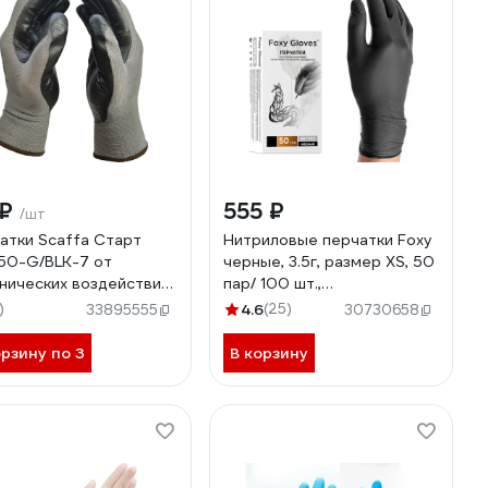
 ₽
555 ₽
/шт
атки Scaffa Старт
Нитриловые перчатки Foxy
50-G/BLK-7 от
черные, 3.5г, размер ХS, 50
нических воздействий
пар/ 100 шт.,
ер 7 00-01018557
46311614774804
)
4.6
(25)
33895555
30730658
орзину по 3
В корзину