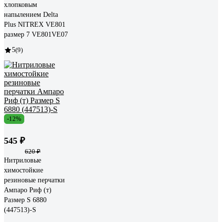
хлопковым
напылением Delta
Plus NITREX VE801
размер 7 VE801VE07
5
(9)
-12%
545 ₽
620 ₽
Нитриловые
химостойкие
резиновые перчатки
Ампаро Риф (т)
Размер S 6880
(447513)-S