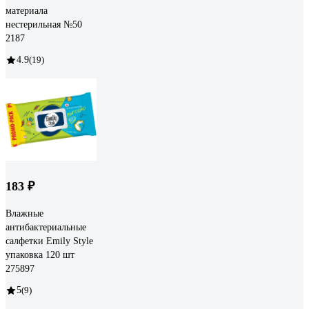
материала
нестерильная №50
2187
4.9
(19)
183 ₽
Влажные
антибактериальные
салфетки Emily Style
упаковка 120 шт
275897
5
(9)