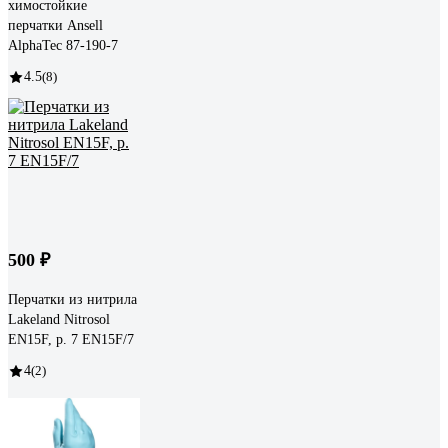
химостойкие
перчатки Ansell
AlphaTec 87-190-7
4.5
(8)
500 ₽
Перчатки из нитрила
Lakeland Nitrosol
EN15F, р. 7 EN15F/7
4
(2)