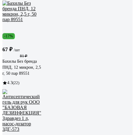
-17%
67 ₽
/шт
81 ₽
Бахилы Без бренда
ПНД, 12 микрон, 2,5
г, 50 пар 89551
4.3
(22)