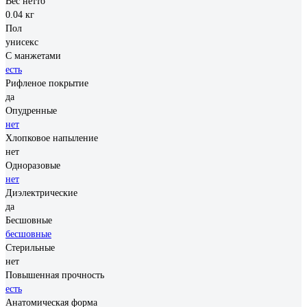
Вес нетто
0.04 кг
Пол
унисекс
С манжетами
есть
Рифленое покрытие
да
Опудренные
нет
Хлопковое напыление
нет
Одноразовые
нет
Диэлектрические
да
Бесшовные
бесшовные
Стерильные
нет
Повышенная прочность
есть
Анатомическая форма