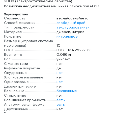
2008 (электростатические свойства).
Возможна неоднократная машинная стирка при 40°С.
Характеристики
Сезонность
весна/осень/лето
Способ фиксации
свободный край
Тип поверхности
текстурированная
Материал
джерси, нитрил
Покрытие
нитриловое
Размер (цифровая система
маркировки)
10
ГОСТ
ГОСТ 12.4.252-2013
Вес нетто
0.096 кг
Пол
унисекс
С манжетами
нет
Рифленое покрытие
да
Опудренные
нет
Хлопковое напыление
нет
Одноразовые
нет
Диэлектрические
нет
Бесшовные
бесшовные
Стерильные
нет
Повышенная прочность
есть
Анатомическая форма
есть
Двухслойные
нет