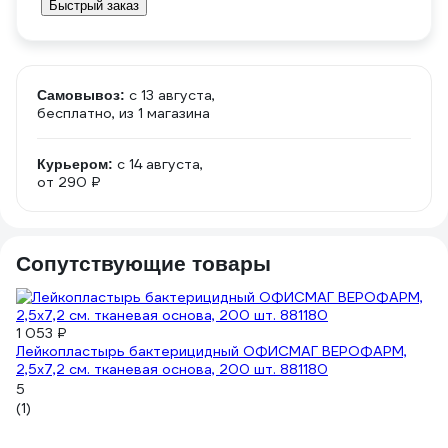
Быстрый заказ
c 13 августа,
Самовывоз:
бесплатно
, из 1 магазина
c 14 августа,
Курьером:
от 290 ₽
Сопутствующие товары
1 053 ₽
3
Лейкопластырь бактерицидный ОФИСМАГ ВЕРОФАРМ,
Ба
2,5х7,2 см. тканевая основа, 200 шт. 881180
4,
5
2
(1)
(1)