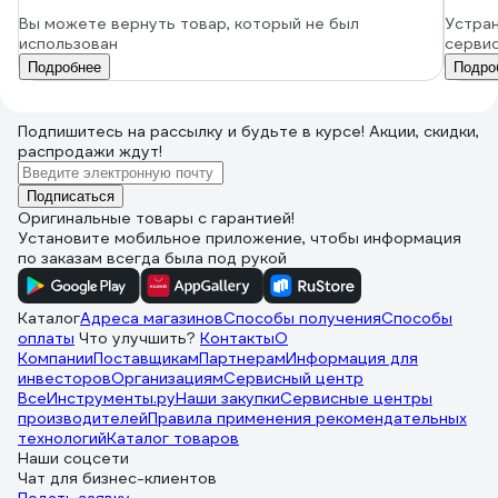
Вы можете вернуть товар, который не был
Устран
использован
серви
Подробнее
Подро
Подпишитесь
на рассылку
и будьте в курсе! Акции, скидки,
распродажи ждут!
Подписаться
Оригинальные товары с гарантией!
Установите мобильное приложение, чтобы информация
по заказам всегда была под рукой
Каталог
Адреса магазинов
Способы получения
Способы
оплаты
Что улучшить?
Контакты
О
Компании
Поставщикам
Партнерам
Информация для
инвесторов
Организациям
Сервисный центр
ВсеИнструменты.ру
Наши закупки
Сервисные центры
производителей
Правила применения рекомендательных
технологий
Каталог товаров
Наши соцсети
Чат для бизнес-клиентов