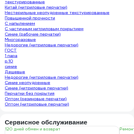
текстурированные
Китай (нитриловые перчатки)
Нестерильные неопудренные текстурированные
Повышенной прочности
С напылением
С частичным нитриловым покрытием
Синие (рабочие перчатки)
Многоразовые
Недорогие (нитриловые перчатки)
ГОСТ
1 пара
р.10
синие
Дешевые
Недорогие (нитриловые перчатки)
Синие неопудренные
Синие (нитриловые перчатки)
Перчатки без покрытия
Оптом (резиновые перчатки)
Оптом (нитриловые перчатки)
Сервисное обслуживание
120 дней обмен и возврат
Ремонт