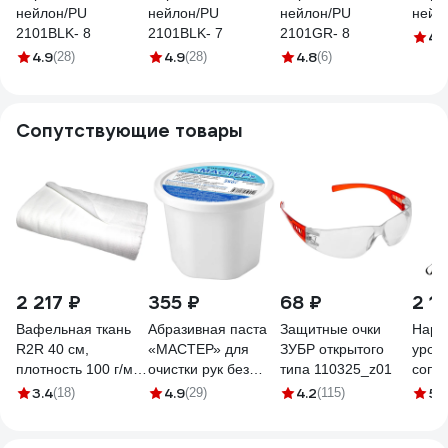
нейлон/PU
нейлон/PU
нейлон/PU
нейл
2101BLK- 8
2101BLK- 7
2101GR- 8
4.
4.9
4.9
4.8
(28)
(28)
(6)
Сопутствующие товары
2 217 ₽
355 ₽
68 ₽
2 1
Вафельная ткань
Абразивная паста
Защитные очки
Нару
R2R 40 см,
«МАСТЕР» для
ЗУБР открытого
уров
плотность 100 г/м,
очистки рук без
типа 110325_z01
сопр
рулон 50 м 7030-
воды СпецСинтез
поре
3.4
4.9
4.2
5
(18)
(29)
(115)
(2
00120
250гр СК0451
Milwa
4932