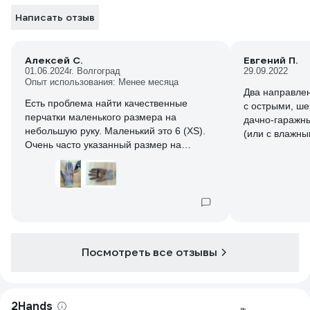
Написать отзыв
Алексей С.
Евгений П.
01.06.2024
г. Волгоград
29.09.2022
Опыт использования: Менее месяца
Два направлен
Есть проблема найти качественные
с острыми, ш
перчатки маленького размера на
дачно-гаражн
небольшую руку. Маленький это 6 (XS).
(или с влажны
Очень часто указанный размер на
перчатках не совпадает с реальным, у
этих перчаток он честный. Это наверное
единственные перчатки за несколько лет
у которых доступность, размер, качество
и количество покрытия, износостойкость
не вызвал замечания. Берем именно эту
модель перчаток не первый раз, на
Посмотреть все отзывы
одном из фото будет: как выглядит
перчатка после двух сезонов
интенсивного дачного использования.
2Hands