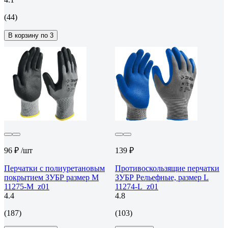
(44)
В корзину по 3
96 ₽
/шт
139 ₽
Перчатки с полиуретановым
Противоскользящие перчатки
покрытием ЗУБР размер M
ЗУБР Рельефные, размер L
11275-M_z01
11274-L_z01
4.4
4.8
(187)
(103)