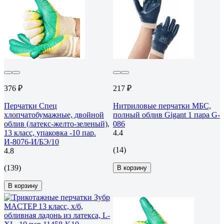
376 ₽
217 ₽
Перчатки Спец
Нитриловые перчатки МБС,
хлопчатобумажные, двойной
полный облив Gigant 1 пара G-
облив (латекс-желто-зеленый),
086
13 класс, упаковка -10 пар.
4.4
И-8076-И/БЭ/10
(14)
4.8
(139)
В корзину
В корзину