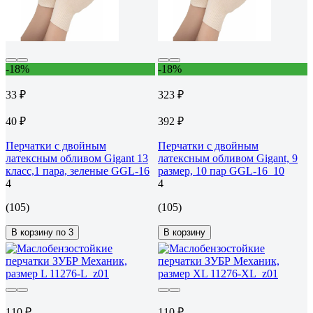
-18%
-18%
33 ₽
323 ₽
40 ₽
392 ₽
Перчатки с двойным
Перчатки с двойным
латексным обливом Gigant 13
латексным обливом Gigant, 9
класс,1 пара, зеленые GGL-16
размер, 10 пар GGL-16_10
4
4
(105)
(105)
В корзину по 3
В корзину
110 ₽
110 ₽