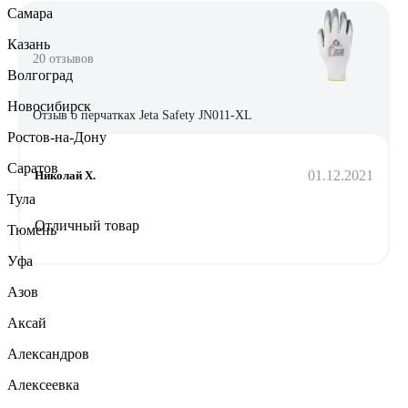
Самара
Казань
20 отзывов
Волгоград
Новосибирск
Отзыв о перчатках Jeta Safety JN011-XL
Ростов-на-Дону
Саратов
01.12.2021
Николай Х.
Тула
Отличный товар
Тюмень
Уфа
Азов
Аксай
Александров
Алексеевка