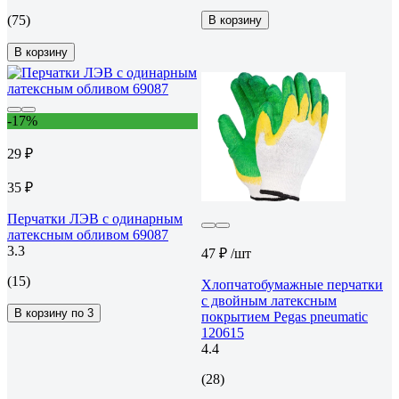
(75)
В корзину
В корзину
-17%
29 ₽
35 ₽
Перчатки ЛЭВ с одинарным
латексным обливом 69087
3.3
47 ₽
/шт
(15)
Хлопчатобумажные перчатки
с двойным латексным
В корзину по 3
покрытием Pegas pneumatic
120615
4.4
(28)