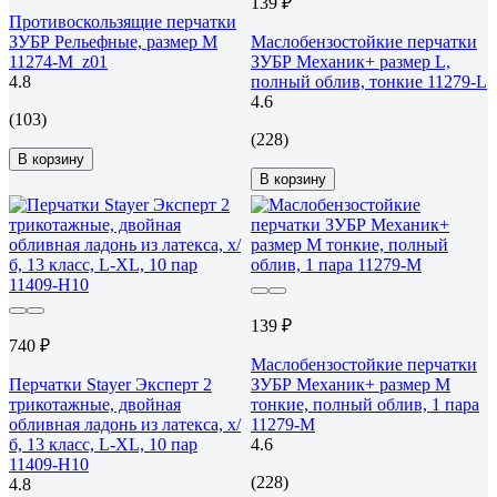
139 ₽
Противоскользящие перчатки
ЗУБР Рельефные, размер M
Маслобензостойкие перчатки
11274-M_z01
ЗУБР Механик+ размер L,
4.8
полный облив, тонкие 11279-L
4.6
(103)
(228)
В корзину
В корзину
139 ₽
740 ₽
Маслобензостойкие перчатки
Перчатки Stayer Эксперт 2
ЗУБР Механик+ размер M
трикотажные, двойная
тонкие, полный облив, 1 пара
обливная ладонь из латекса, х/
11279-M
б, 13 класс, L-XL, 10 пар
4.6
11409-H10
(228)
4.8