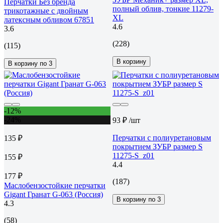
Перчатки Без бренда
полный облив, тонкие 11279-
трикотажные с двойным
XL
латексным обливом 67851
4.6
3.6
(228)
(115)
В корзину
В корзину по 3
-12%
-24%
93 ₽
/шт
Перчатки с полиуретановым
135 ₽
покрытием ЗУБР размер S
11275-S_z01
155 ₽
4.4
177 ₽
(187)
Маслобензостойкие перчатки
Gigant Гранат G-063 (Россия)
В корзину по 3
4.3
(58)