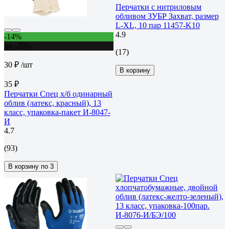
Перчатки с нитриловым
обливом ЗУБР Захват, размер
L-XL, 10 пар 11457-K10
4.9
-14%
до -20%
(17)
30 ₽
/шт
В корзину
35 ₽
Перчатки Спец х/б одинарный
облив (латекс, красный), 13
класс, упаковка-пакет И-8047-
И
4.7
(93)
В корзину по 3