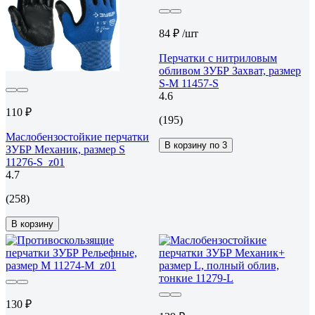
84 ₽
/шт
Перчатки с нитриловым
обливом ЗУБР Захват, размер
S-M 11457-S
4.6
110 ₽
(195)
Маслобензостойкие перчатки
В корзину по 3
ЗУБР Механик, размер S
11276-S_z01
4.7
(258)
В корзину
130 ₽