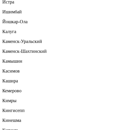
Истра
Ишимбай
Йошкар-Ола
Калуга
Каменск-Уральский
Каменск-Шахтинский
Камышин
Касимов
Кашира
Кемерово
Кимры
Кингисепп
Кинешма