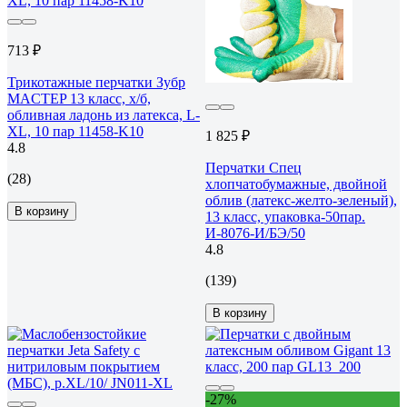
713 ₽
Трикотажные перчатки Зубр
МAСTEP 13 класс, х/б,
обливная ладонь из латекса, L-
XL, 10 пар 11458-K10
1 825 ₽
4.8
Перчатки Спец
(28)
хлопчатобумажные, двойной
облив (латекс-желто-зеленый),
В корзину
13 класс, упаковка-50пар.
И-8076-И/БЭ/50
4.8
(139)
В корзину
-27%