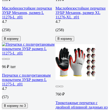
Маслобензостойкие перчатки
Маслобензостойкие перчатки
ЗУБР Механик, размер L
ЗУБР Механик, размер XL
11276-L_z01
11276-XL_z01
4.7
4.7
(258)
(258)
В корзину
В корзину
96 ₽
/шт
Перчатки с полиуретановым
покрытием ЗУБР размер L
11275-L_z01
4.7
760 ₽
(57)
Трикотажные перчатки с
В корзину по 3
двойной обливной ладонью из