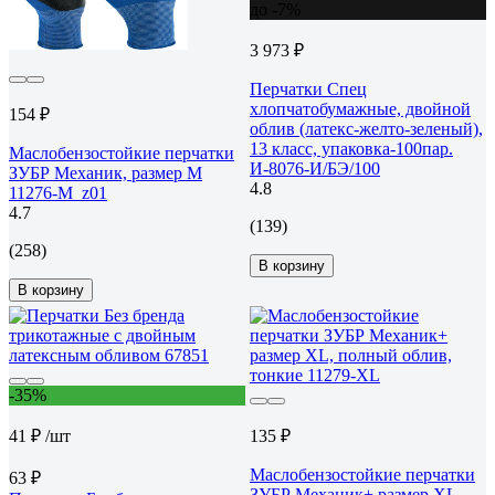
до -7%
3 973 ₽
Перчатки Спец
хлопчатобумажные, двойной
154 ₽
облив (латекс-желто-зеленый),
13 класс, упаковка-100пар.
Маслобензостойкие перчатки
И-8076-И/БЭ/100
ЗУБР Механик, размер M
4.8
11276-M_z01
4.7
(139)
(258)
В корзину
В корзину
-35%
41 ₽
/шт
135 ₽
Маслобензостойкие перчатки
63 ₽
ЗУБР Механик+ размер XL,