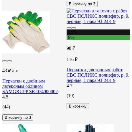
В корзину по 3
-16%
-9%
98 ₽
116 ₽
Перчатки для точных работ
43 ₽
/шт
СВС ПОЛИКС полиэфир, р. 9,
черные, 1 пара 93-243_9
Перчатки с двойным
4.7
латексным обливом
SAMGRUPP SR-074000002
(19)
4.5
В корзину
(44)
В корзину по 3