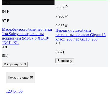
-13%
6 567 ₽
84 ₽
7 960 ₽
97 ₽
9 037 ₽
Маслобензостойкие перчатки
Перчатки с двойным
Jeta Safety с нитриловым
латексным обливом Gigant 13
покрытием (МБС), р.XL/10/
класс, 200 пар GL13_200
JN011-XL
3.7
4.8
(337)
(91)
В корзину
В корзину по 3
Показать еще 40
1
2
3
4
5
...
50