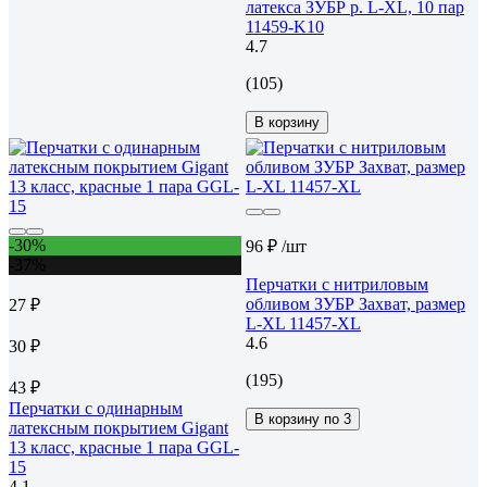
латекса ЗУБР р. L-XL, 10 пар
11459-K10
4.7
(105)
В корзину
-30%
96 ₽
/шт
-37%
Перчатки с нитриловым
обливом ЗУБР Захват, размер
27 ₽
L-XL 11457-XL
4.6
30 ₽
(195)
43 ₽
Перчатки с одинарным
В корзину по 3
латексным покрытием Gigant
13 класс, красные 1 пара GGL-
15
4.1