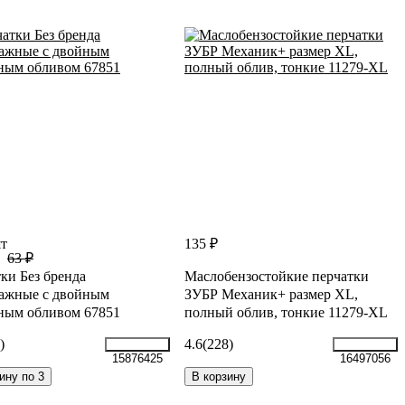
шт
135 ₽
63 ₽
ки Без бренда
Маслобензостойкие перчатки
тажные с двойным
ЗУБР Механик+ размер XL,
ным обливом 67851
полный облив, тонкие 11279-XL
)
4.6
(228)
15876425
16497056
ину по 3
В корзину