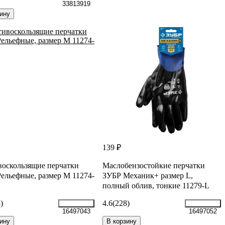
33813919
ину
139 ₽
оскользящие перчатки
Маслобензостойкие перчатки
ельефные, размер M 11274-
ЗУБР Механик+ размер L,
полный облив, тонкие 11279-L
)
4.6
(228)
16497043
16497052
ину
В корзину