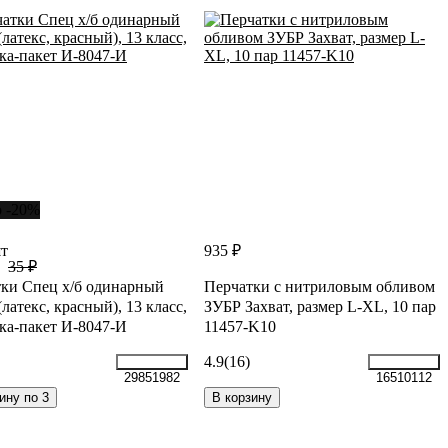
о -20%
шт
935 ₽
35 ₽
ки Спец х/б одинарный
Перчатки с нитриловым обливом
(латекс, красный), 13 класс,
ЗУБР Захват, размер L-XL, 10 пар
ка-пакет И-8047-И
11457-K10
4.9
(16)
29851982
16510112
ину по 3
В корзину