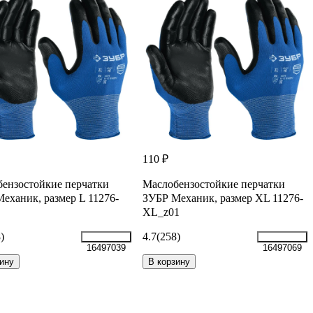
110 ₽
ензостойкие перчатки
Маслобензостойкие перчатки
еханик, размер L 11276-
ЗУБР Механик, размер XL 11276-
XL_z01
)
4.7
(258)
16497039
16497069
ину
В корзину