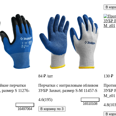
В корз
84 ₽
/шт
130 ₽
йкие перчатки
Перчатки с нитриловым обливом
Против
 размер S 11276-
ЗУБР Захват, размер S-M 11457-S
ЗУБР Р
M_z01
4.6
(195)
16510108
4.8
(103
В корзину по 3
16497064
В корз