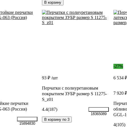
В корзину
-27%
93 ₽
/шт
6 534 
Перчатки с полиуретановым
7 920 
покрытием ЗУБР размер S 11275-
S_z01
йкие перчатки
Перчат
G-063 (Россия)
обливо
4.4
(187)
18365089
GGL-1
В корзину по 3
15894830
4
(105)