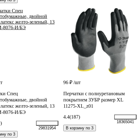
шт
96 ₽
/шт
тки Спец
Перчатки с полиуретановым
тобумажные, двойной
покрытием ЗУБР размер XL
 латекс желто-зеленый, 13
11275-XL_z01
И-8076-И/БЭ
4.4
(187)
18365041
)
В корзину по 3
29831954
ину по 3