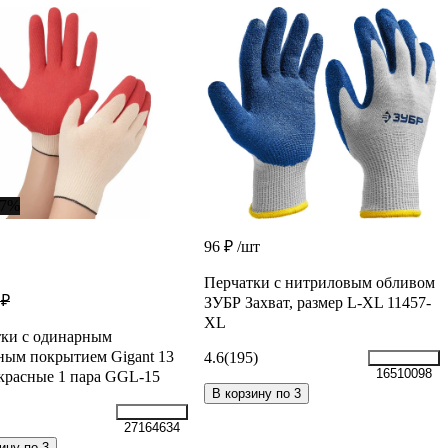
37%
96 ₽
/шт
Перчатки с нитриловым обливом
 ₽
ЗУБР Захват, размер L-XL 11457-
XL
ки с одинарным
ным покрытием Gigant 13
4.6
(195)
16510098
 красные 1 пара GGL-15
В корзину по 3
27164634
ину по 3