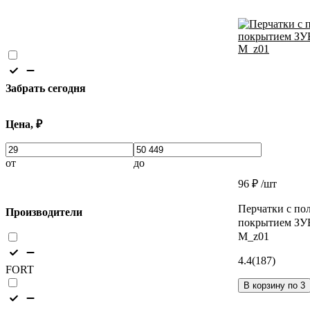
Забрать сегодня
Цена, ₽
от
до
96 ₽
/шт
Перчатки с по
Производители
покрытием ЗУБ
M_z01
4.4
(187)
FORT
В корзину по 3