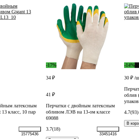
-17%
-14%
д
34 ₽
30 ₽
/
Перчат
41 ₽
облив 
упаков
ойным латексным
Перчатки с двойным латексным
 13 класс, 10 пар
обливом ЛЭВ на 13-ом классе
4.7
(93)
69088
В корз
3.7
(18)
15775436
33451416