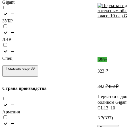
Gigant
ЗУБР
ЛЭВ
Спец
-29%
Показать еще 89
323 ₽
392 ₽
452 ₽
Страна производства
Перчатки с дв
обливом Gigant
GL13_10
Армения
3.7
(337)