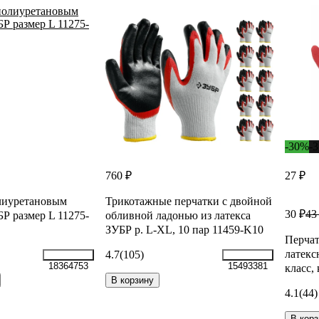
-30%
-
760 ₽
27 ₽
лиуретановым
Трикотажные перчатки с двойной
30 ₽
43
Р размер L 11275-
обливной ладонью из латекса
ЗУБР р. L-XL, 10 пар 11459-K10
Перчат
латекс
4.7
(105)
18364753
15493381
класс,
В корзину
4.1
(44)
В корз