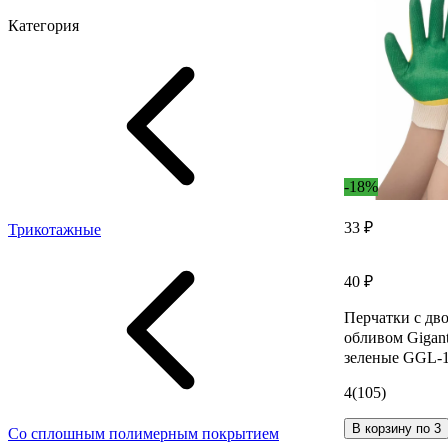
Категория
-18%
33 ₽
Трикотажные
40 ₽
Перчатки с дв
обливом Gigant
зеленые GGL-
4
(105)
В корзину по 3
Со сплошным полимерным покрытием