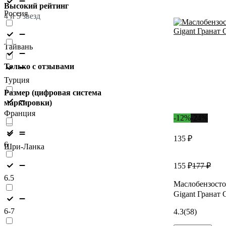
Высокий рейтинг
Россия
4 и 5 звезд
Тайвань
Только с отзывами
Турция
Размер (цифровая система
маркировки)
Франция
-12%
-24%
135 ₽
6
Шри-Ланка
155 ₽
177 ₽
6.5
Маслобензосто
Gigant Гранат 
6-7
4.3
(58)