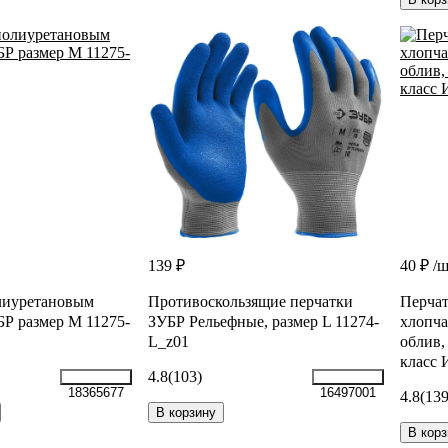
139 ₽
40 ₽
/
лиуретановым
Противоскользящие перчатки
Перча
Р размер M 11275-
ЗУБР Рельефные, размер L 11274-
хлопча
L_z01
облив,
класс 
4.8
(103)
18365677
16497001
4.8
(139
В корзину
В корз