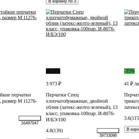
В корзину по 3
до -7%
-35%
3 973 ₽
41 ₽
/
йкие перчатки
Перчатки Спец
Перчат
 размер M 11276-
хлопчатобумажные, двойной
трико
облив (латекс-желто-зеленый), 13
латекс
класс, упаковка-100пар. И-8076-
3.6
(115
И/БЭ/100
16497047
В корз
4.8
(139)
39733098