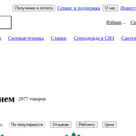
Сервис и поддержка
Инвест
Получение и оплата
О нас
Избранное
а
Силовая техника
Станки
Спецодежда и СИЗ
Санте
ием
2977 товаров
о:
По популярности
Отзывам
Рейтингу
Цене