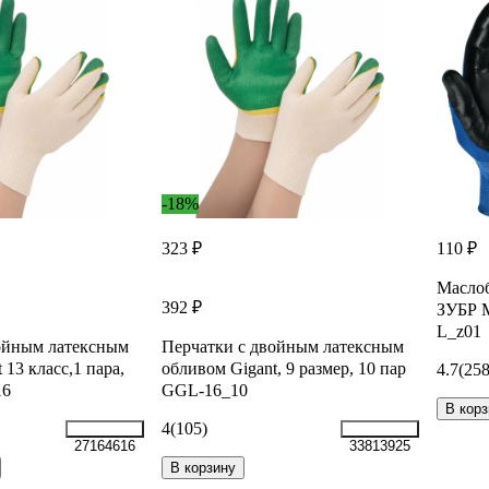
-18%
323 ₽
110 ₽
Маслоб
392 ₽
ЗУБР М
L_z01
ойным латексным
Перчатки с двойным латексным
 13 класс,1 пара,
обливом Gigant, 9 размер, 10 пар
4.7
(258
16
GGL-16_10
В корз
4
(105)
27164616
33813925
В корзину