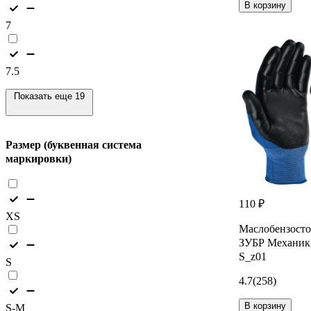
В корзину
7
7.5
Показать еще 19
Размер (буквенная система
маркировки)
110 ₽
XS
Маслобензосто
ЗУБР Механик,
S_z01
S
4.7
(258)
В корзину
S-M