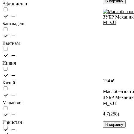
В корзину
Афганистан
Бангладеш
Вьетнам
Индия
154 ₽
Китай
Маслобензосто
ЗУБР Механик,
Малайзия
M_z01
4.7
(258)
Пакистан
В корзину