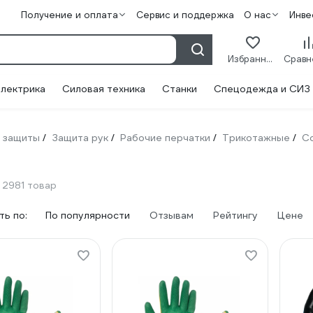
Получение и оплата
Сервис и поддержка
О нас
Инве
Избранное
лектрика
Силовая техника
Станки
Спецодежда и СИЗ
 защиты
Защита рук
Рабочие перчатки
Трикотажные
С
/
/
/
/
2981 товар
ь по:
По популярности
Отзывам
Рейтингу
Цене