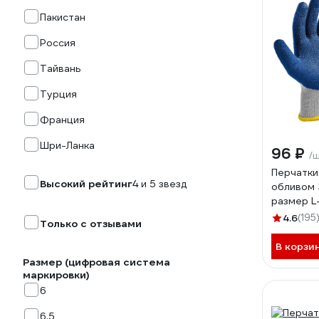
Пакистан
Россия
Тайвань
Турция
Франция
Шри-Ланка
96 ₽
/
Перчатки
Высокий рейтинг
4 и 5 звезд
обливом 
размер L
4.6
(195
Только с отзывами
В корзи
Размер (цифровая система
маркировки)
6
6.5