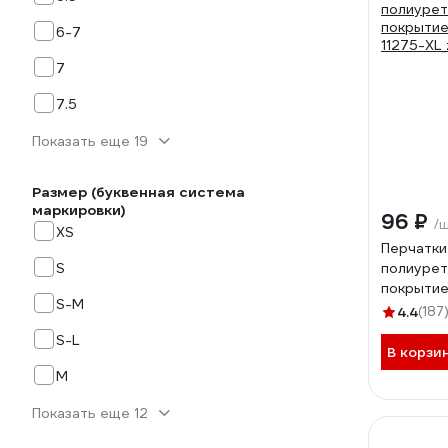
6-7
7
7.5
Показать еще 19
Размер (буквенная система
маркировки)
96 ₽
/
XS
Перчатки
S
полиуре
покрытие
S-M
11275-XL_
4.4
(187
S-L
В корзи
M
Показать еще 12