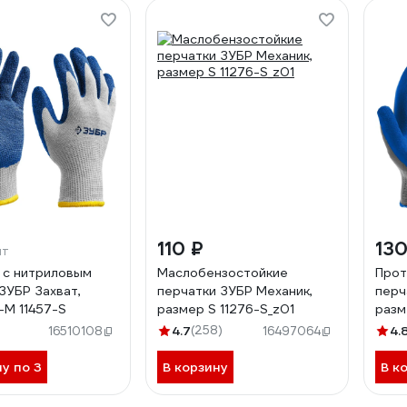
110 ₽
130
шт
 с нитриловым
Маслобензостойкие
Прот
ЗУБР Захват,
перчатки ЗУБР Механик,
перч
-M 11457-S
размер S 11276-S_z01
разм
)
4.7
(258)
4.
16510108
16497064
ну по 3
В корзину
В к