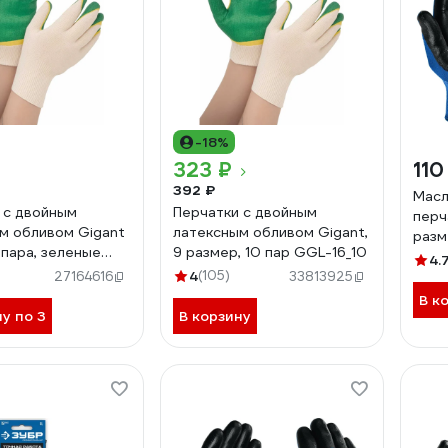
-18%
323 ₽
110
392 ₽
Масл
 с двойным
Перчатки с двойным
перч
м обливом Gigant
латексным обливом Gigant,
разм
1 пара, зеленые
9 размер, 10 пар GGL-16_10
4.
4
(105)
27164616
33813925
В к
ну по 3
В корзину