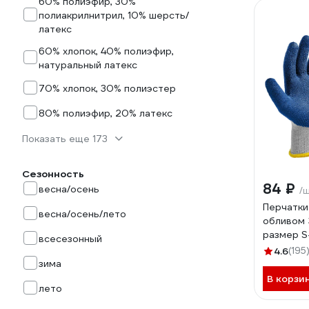
60% полиэфир, 30%
полиакрилнитрил, 10% шерсть/
латекс
60% хлопок, 40% полиэфир,
натуральный латекс
70% хлопок, 30% полиэстер
80% полиэфир, 20% латекс
Показать еще 173
Сезонность
84 ₽
весна/осень
/
Перчатки
весна/осень/лето
обливом 
размер S
всесезонный
4.6
(195
зима
В корзи
лето