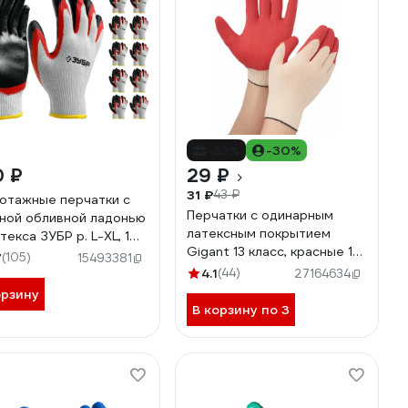
-33%
-30%
0 ₽
29 ₽
31 ₽
43 ₽
отажные перчатки с
Перчатки с одинарным
ной обливной ладонью
латексным покрытием
текса ЗУБР р. L-XL, 10
Gigant 13 класс, красные 1
11459-K10
7
(105)
15493381
пара GGL-15
4.1
(44)
27164634
орзину
В корзину по 3