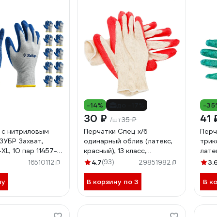
-14%
до -17%
-35
30 ₽
41
35 ₽
/шт
 с нитриловым
Перчатки Спец х/б
Перч
ЗУБР Захват,
одинарный облив (латекс,
трик
XL, 10 пар 11457-
красный), 13 класс,
лате
упаковка-пакет И-8047-И
4.7
(93)
3.
16510112
29851982
ну
В корзину по 3
В к