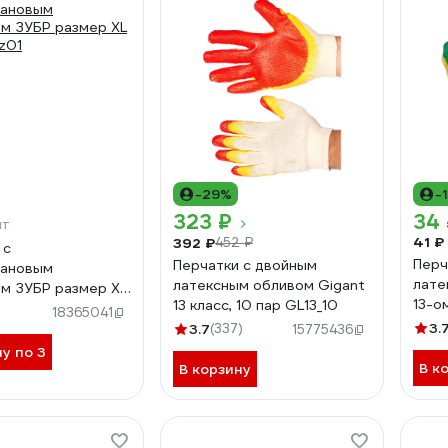
-29%
-
323 ₽
34
шт
41 ₽
392 ₽
452 ₽
 с
Перч
Перчатки с двойным
тановым
лате
латексным обливом Gigant
м ЗУБР размер XL
13-о
13 класс, 10 пар GL13_10
z01
)
18365041
3.
3.7
(337)
15775436
ну по 3
В к
В корзину