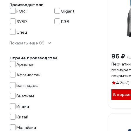
Производители
FORT
Gigant
ЗУБР
ЛЭВ
Спец
Показать еще 89
96 ₽
/
Страна производства
Перчатки
Армения
полиуре
Афганистан
покрытие
11275-L_z
4.7
(57)
Бангладеш
В корзи
Вьетнам
Индия
Китай
Малайзия