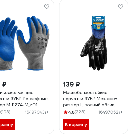
 ₽
139 ₽
ивоскользящие
Маслобензостойкие
атки ЗУБР Рельефные,
перчатки ЗУБР Механик+
ер M 11274-M_z01
размер L, полный облив,
тонкие 11279-L
8
(103)
4.6
(228)
16497043
16497052
орзину
В корзину