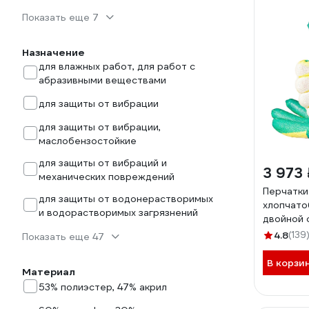
Показать еще 7
Назначение
для влажных работ, для работ с
абразивными веществами
для защиты от вибрации
для защиты от вибрации,
маслобензостойкие
для защиты от вибраций и
3 973 
механических повреждений
Перчатки
для защиты от водонерастворимых
хлопчато
и водорастворимых загрязнений
двойной 
желто-зел
4.8
(139
Показать еще 47
упаковка
И/БЭ/100
В корзи
Материал
53% полиэстер, 47% акрил