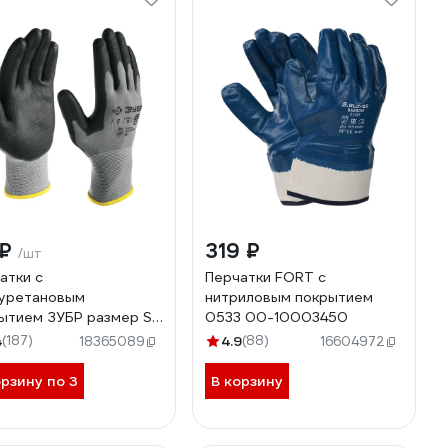
 ₽
319 ₽
/шт
атки с
Перчатки FORT с
уретановым
нитриловым покрытием
ытием ЗУБР размер S
0533 00-10003450
5-S_z01
4
(187)
4.9
(88)
18365089
16604972
орзину по 3
В корзину