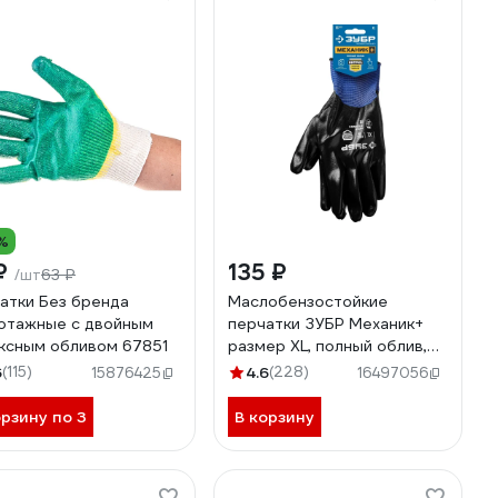
%
 ₽
135 ₽
63 ₽
/шт
атки Без бренда
Маслобензостойкие
отажные с двойным
перчатки ЗУБР Механик+
ксным обливом 67851
размер XL, полный облив,
тонкие 11279-XL
6
(115)
4.6
(228)
15876425
16497056
орзину по 3
В корзину