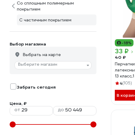
Со сплошным полимерным
покрытием
С частичным покрытием
-18%
Выбор магазина
33 ₽
Выбрать на карте
40 ₽
Перчатки
Выберите магазин
латексны
13 класс,
GGL-16
4
(105)
Забрать сегодня
В корзи
Цена, ₽
от
до