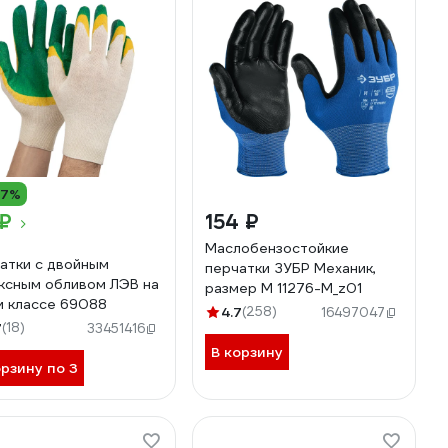
17%
 ₽
154 ₽
Маслобензостойкие
атки с двойным
перчатки ЗУБР Механик,
ксным обливом ЛЭВ на
размер M 11276-M_z01
м классе 69088
4.7
(258)
16497047
7
(18)
33451416
В корзину
орзину по 3