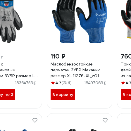
110 ₽
76
шт
 с
Маслобензостойкие
Трик
тановым
перчатки ЗУБР Механик,
двой
м ЗУБР размер L
размер XL 11276-XL_z01
из ла
01
пар 
4.7
(258)
4.
18364753
16497069
ну по 3
В корзину
В к