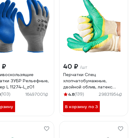
 ₽
40 ₽
/шт
ивоскользящие
Перчатки Спец
атки ЗУБР Рельефные,
хлопчатобумажные,
ер L 11274-L_z01
двойной облив, латекс
желто-зеленый, 13 класс
8
(103)
4.8
(139)
16497001
29831954
И-8076-И/БЭ
орзину
В корзину по 3