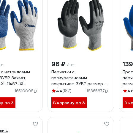
96 ₽
139
шт
/шт
 с нитриловым
Перчатки с
Прот
ЗУБР Захват,
полиуретановым
перч
-XL 11457-XL
покрытием ЗУБР размер M
разм
11275-M_z01
)
4.4
(187)
4.
16510098
18365677
ну по 3
В корзину по 3
В к