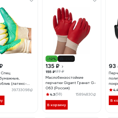
-12%
-24%
₽
135 ₽
93
155 ₽
177 ₽
 Спец
Перч
Маслобензостойкие
бумажные,
поли
перчатки Gigant Гранат G-
облив (латекс-
покр
063 (Россия)
еный), 13 класс,
1127
)
4.
39733098
-100пар. И-8076-
4.3
(58)
15894830
ну
В к
В корзину