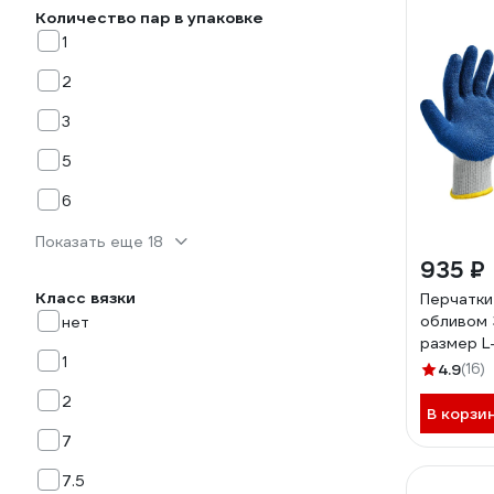
Количество пар в упаковке
1
2
3
5
6
Показать еще 18
935 ₽
Класс вязки
Перчатки
обливом 
нет
размер L-
1
K10
4.9
(16)
2
В корзи
7
7.5