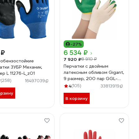
-27%
 ₽
6 534 ₽
7 920 ₽
8 910 ₽
обензостойкие
Перчатки с двойным
атки ЗУБР Механик,
латексным обливом Gigant,
ер L 11276-L_z01
9 размер, 200 пар GGL-
7
(258)
16497039
16_200
4
(105)
33813919
орзину
В корзину