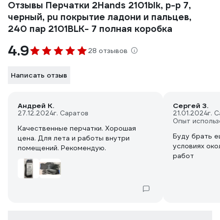
Отзывы Перчатки 2Hands 2101blk, р-р 7,
черный, pu покрытие ладони и пальцев,
240 пар 2101BLK- 7 полная коробка
4.9
28 отзывов
Написать отзыв
Андрей К.
Сергей З.
27.12.2024
г. Саратов
21.01.2024
г. 
Опыт использ
Качественные перчатки. Хорошая
Буду брать е
цена. Для лета и работы внутри
условиях ок
помещений. Рекомендую.
работ