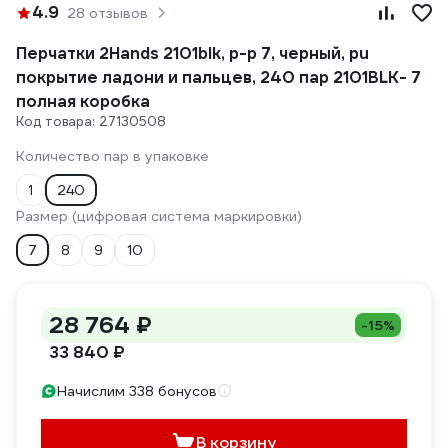
4.9
28 отзывов
Перчатки 2Hands 2101blk, р-р 7, черный, pu
покрытие ладони и пальцев, 240 пар 2101BLK- 7
полная коробка
Код товара: 27130508
Количество пар в упаковке
1
240
Размер (цифровая система маркировки)
7
8
9
10
28 764 ₽
-15%
33 840 ₽
Начислим 338 бонусов
В корзину