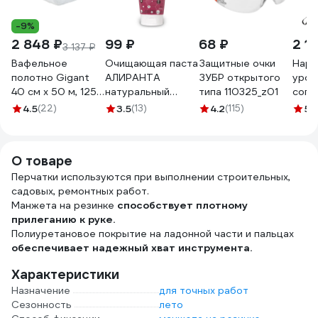
-9%
2 848 ₽
99 ₽
68 ₽
2 1
3 137 ₽
Вафельное
Очищающая паста
Защитные очки
Нару
полотно Gigant
АЛИРАНТА
ЗУБР открытого
уров
40 см х 50 м, 125
натуральный
типа 110325_z01
сопр
г/м2 GVL-200
абразив, 200мл
поре
4.5
(22)
3.5
(13)
4.2
(115)
5
(
20003
Milw
4932
О товаре
Перчатки используются при выполнении строительных,
садовых, ремонтных работ.
Манжета на резинке
способствует плотному
прилеганию к руке.
Полиуретановое покрытие на ладонной части и пальцах
обеспечивает надежный хват инструмента.
Характеристики
Назначение
для точных работ
Сезонность
лето