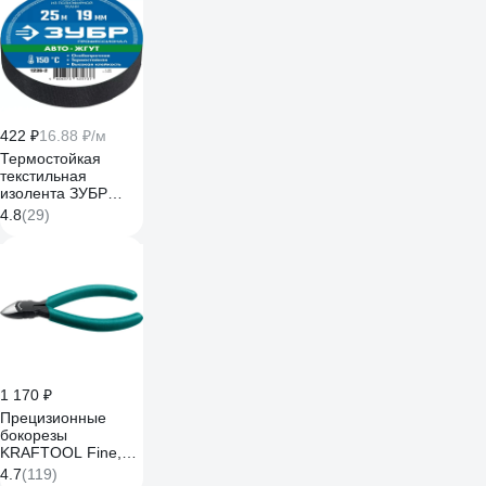
422 ₽
16.88 ₽/м
Термостойкая
текстильная
изолента ЗУБР
Авто-Жгут 19 мм х
4.8
(29)
25 м 1236-2
1 170 ₽
Прецизионные
бокорезы
KRAFTOOL Fine,
чистый рез 115 мм
4.7
(119)