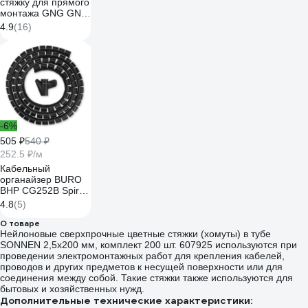
стяжку для прямого
монтажа GNG GN-
EPLT-01B, черная,
4.9
(16)
упаковка 100 шт.
GNEPLT01B
-6%
505 ₽
540 ₽
252.5 ₽/м
Кабельный
органайзер BURO
BHP CG252B Spiral
Hose 25x2000mm
4.8
(5)
Black 1175272
О товаре
Нейлоновые сверхпрочные цветные стяжки (хомуты) в тубе
SONNEN 2,5x200 мм, комплект 200 шт. 607925 используются при
проведении электромонтажных работ для крепления кабелей,
проводов и других предметов к несущей поверхности или для
соединения между собой. Такие стяжки также используются для
бытовых и хозяйственных нужд.
Дополнительные технические характеристики: