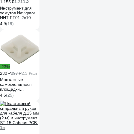
1 155 ₽
1 210 ₽
Инструмент для
хомутов Navigator
NHT-FT01-2x10
61655
4.9
(19)
-23%
230 ₽
297 ₽
2.3 ₽/шт
Монтажные
самоклеящиеся
площадки
FORTISFLEX ПМС
4.6
(25)
20х20 белый 100шт
49444