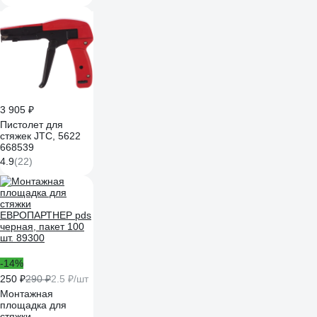
220017-6-11_z01
3 905 ₽
Пистолет для
стяжек JTC, 5622
668539
4.9
(22)
-14%
250 ₽
290 ₽
2.5 ₽/шт
Монтажная
площадка для
стяжки