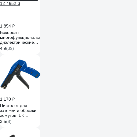
1 854 ₽
Бокорезы
многофункциональные
диэлектрические
206мм KRANZ KR-
4.9
(39)
12-4652-3
1 170 ₽
Пистолет для
затяжки и обрезки
хомутов IEK
ПКХ-600А THS10-
3.5
(8)
W4 8