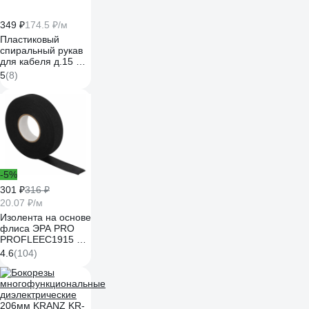
349 ₽
174.5 ₽/м
Пластиковый
спиральный рукав
для кабеля д.15 мм
(2 м) и инструмент
5
(8)
ST-15 Cabeus PCB-
15
-5%
301 ₽
316 ₽
20.07 ₽/м
Изолента на основе
флиса ЭРА PRO
PROFLEEC1915 19
мм, 15 м, 0,3 мм,
4.6
(104)
черная Б0057181