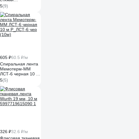
ЕВРОПАРТНЕР pds
5
(9)
черная, пакет 100
шт. 89300
605 ₽
60.5 ₽/м
Спиральная лента
Мемотерм-ММ
ЛСТ-6 черная 10 м
Р_ЛСТ-6 чер (10м)
5
(5)
326 ₽
32.6 ₽/м
Флисовая тканевая