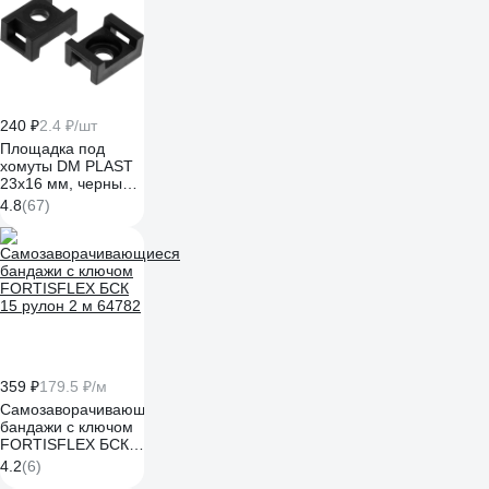
240 ₽
2.4 ₽/шт
Площадка под
хомуты DM PLAST
23x16 мм, черный,
полиамид, 100 шт.
4.8
(67)
P1dm
359 ₽
179.5 ₽/м
Самозаворачивающиеся
бандажи с ключом
FORTISFLEX БСК
15 рулон 2 м 64782
4.2
(6)