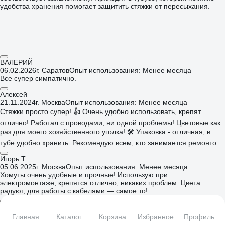
удобства хранения помогает защитить стяжки от пересыхания.
ВАЛЕРИЙ
06.02.2026
г. Саратов
Опыт использования: Менее месяца
Все супер симпатично.
Алексей
21.11.2024
г. Москва
Опыт использования: Менее месяца
Стяжки просто супер! 👍 Очень удобно использовать, крепят
отлично! Работал с проводами, ни одной проблемы! Цветовые как
раз для моего хозяйственного уголка! 🛠️ Упаковка - отличная, в
тубе удобно хранить. Рекомендую всем, кто занимается ремонтом
или электрикой!
Игорь Т.
05.06.2025
г. Москва
Опыт использования: Менее месяца
Хомуты очень удобные и прочные! Использую при
электромонтаже, крепятся отлично, никаких проблем. Цвета
радуют, для работы с кабелями — самое то!
Ольга С.
29.05.2025
г. Москва
Опыт использования: Менее месяца
Главная
Каталог
Корзина
Избранное
Профиль
Купила эти цветные стяжки для организации проводов, и это