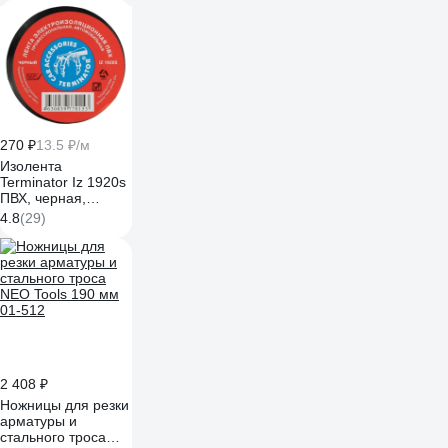
270 ₽
13.5 ₽/м
Изолента
Terminator Iz 1920s
ПВХ, черная,
автомобильная,
4.8
(29)
0.13 мм, 19 мм, 20
м 2000251
2 408 ₽
Ножницы для резки
арматуры и
стального троса