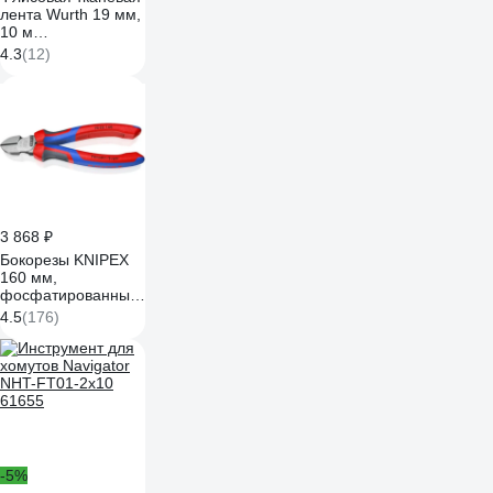
лента Wurth 19 мм,
10 м
5997719615090 1
4.3
(12)
3 868 ₽
Бокорезы KNIPEX
160 мм,
фосфатированные,
3-комп ручки KN-
4.5
(176)
7002160
-5%