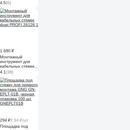
NEO Tools 190 мм
4.5
(6)
01-512
1 690 ₽
Монтажный
инструмент для
кабельных стяжек
duwi PROFI 26126 1
4.1
(38)
294 ₽
2.94 ₽/шт
Площадка под