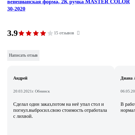
венецианская форма, 2К ручка MASTER COLOR
30-2020
3.9
15 отзывов
Написать отзыв
Андрей
Диана 
20.03.2021
г. Обнинск
06.05.2
Сделал один заказ,потом на неё упал стол и
В рабо
погнул.выбросил.свою стоимость отработала
нормал
с лихвой.