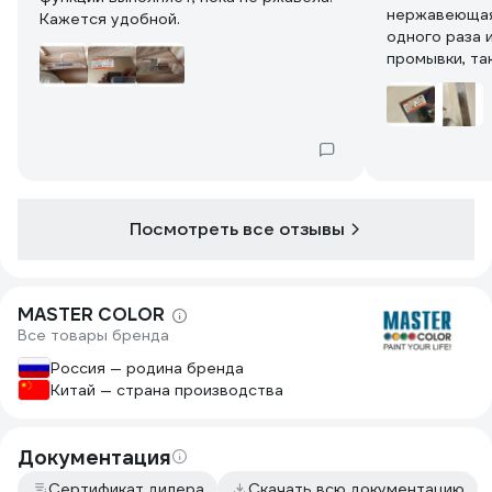
нержавеющая
Кажется удобной.
одного раза 
промывки, т
старого шпа
кучу ремонто
Посмотреть все отзывы
MASTER COLOR
Все товары бренда
Россия — родина бренда
Китай — страна производства
Документация
Сертификат дилера
Скачать всю документацию