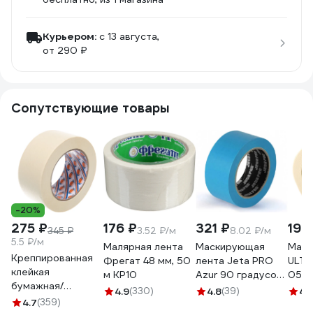
Курьером:
c 13 августа,
от 290 ₽
Сопутствующие товары
-20%
275 ₽
176 ₽
321 ₽
199
345 ₽
3.52 ₽/м
8.02 ₽/м
5.5 ₽/м
Малярная лента
Маскирующая
Маля
Креппированная
Фрегат 48 мм, 50
лента Jeta PRO
ULTI
клейкая
м КР10
Azur 90 градусов
050 
бумажная/
- 30 мин., голубая,
4.9
(330)
4.8
(39)
4.
малярная лента
4.7
(359)
50 мм х 40 м