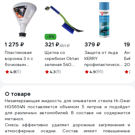
-9%
1 275 ₽
321 ₽
379 ₽
193
351 ₽
Пластиковая
Щетка со
Защита от льда
Анти
воронка 3 л с
скребком Oktan
KERRY
БиБи
бочковым
зеленая 540
профилактическое
200 
адаптером GROZ
KGA3-01-05
средство от
4.8
(5)
4.3
(8)
4.9
(86)
3.
GR41922 - FNL/9
наледи 650 мл
KR-987
О товаре
Незамерзающая жидкость для омывателя стекла Hi-Gear
HG5654N поставляется объемом 5 литров и подойдет
для различных автомобилей. В составе не содержится
метанол.
Смесь эффективно удаляет дорожные загрязнения и
атмосферные осадки. Состав имеет повышенные