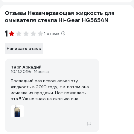
Отзывы Незамерзающая жидкость для
омывателя стекла Hi-Gear HG5654N
1
1 отзыв
Написать отзыв
Тарг Аркадий
10.11.2019
г. Москва
Последний раз использовал эту
жидкость в 2010 году, т.к. потом она
исчезла из продажи. Нот появилась
эта !! Уж не знаю на сколько она
оригинальная,учитывая,что сделана по
лицензии,но качество
ужасное.Оригинальное на фото!-
именно такую я использовал ранее , и
мне очень нравилась.