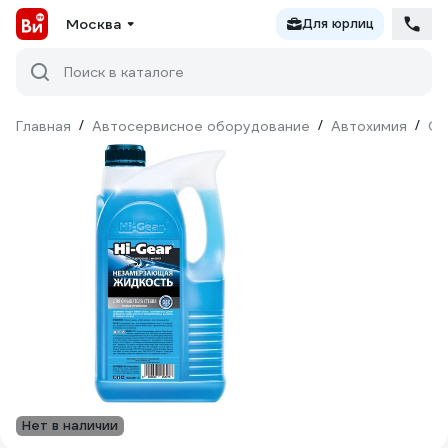
Москва
Для юрлиц
Поиск в каталоге
Главная
/
Автосервисное оборудование
/
Автохимия
/
Оч
Нет в наличии