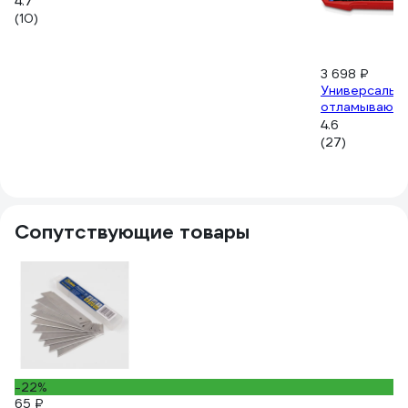
4.7
(10)
3 698 ₽
Универсальны
отламывающих
4.6
(27)
Сопутствующие товары
-22%
7
65 ₽
С