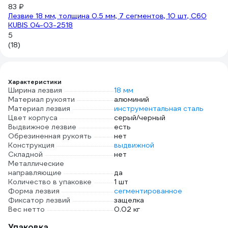
83 ₽
5
Лезвие 18 мм, толщина 0.5 мм, 7 сегментов, 10 шт, C60
4.
KUBIS 04-03-2518
(1
5
(18)
Характеристики
Ширина лезвия
18 мм
Материал рукояти
алюминий
Материал лезвия
инструментальная сталь
Цвет корпуса
серый/черный
Выдвижное лезвие
есть
Обрезиненная рукоять
нет
Конструкция
выдвижной
Складной
нет
Металлические
направляющие
да
Количество в упаковке
1 шт
Форма лезвия
сегментированное
Фиксатор лезвий
защелка
Вес нетто
0.02 кг
Упаковка