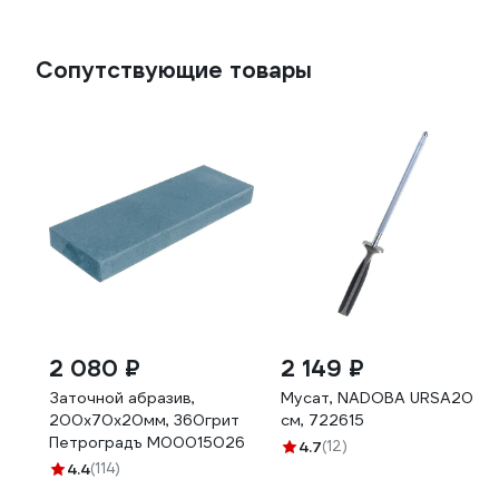
Сопутствующие товары
2 080 ₽
2 149 ₽
Заточной абразив,
Мусат, NADOBA URSA20
200х70х20мм, 360грит
см, 722615
Петроградъ М00015026
4.7
(12)
4.4
(114)