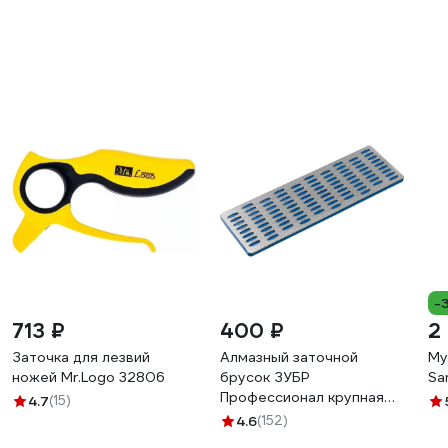
-
713 ₽
400 ₽
2
Заточка для лезвий
Алмазный заточной
Му
ножей Mr.Logo 32806
брусок ЗУБР
Sa
Профессионал крупная
4.7
(15)
зернистость, Р200,
4.6
(152)
50х150 мм 35715-03_z01