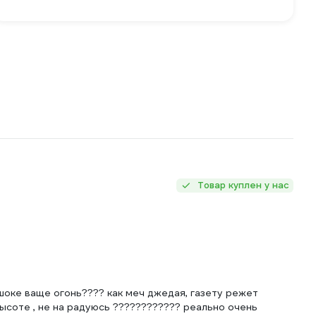
Товар куплен у нас
 шоке ваще огонь???? как меч джедая, газету режет
ысоте , не на радуюсь ???????????? реально очень