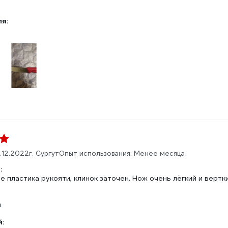
ля:
.12.2022
г. Сургут
Опыт использования: Менее месяца
:
 пластика рукояти, клинок заточен. Нож очень лёгкий и вертки
н
: