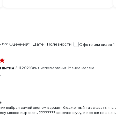
 по:
Оценке
Дате
Полезности
1
С фото или видео
тантин
13.11.2021
Опыт использования: Менее месяца
:
:
ник выбрал самый эконом вариант бюджетный так сказать, я в
есу можно вырезать ???????? конечно шучу, и все же нож на в