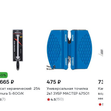
30%
 665 ₽
475 ₽
732 
сат керамический 254 мм, белый
Универсальная точилка
Камень
mura S-600/K
2в1 ЗУБР МАСТЕР 47501
водный
мм; B6
5
(7)
4.5
(150)
АБРАЗИ
5
(57)