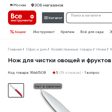
306 магазинов
Москва
Каталог
Акции
Инструмент
Крепеж
Всё для сада
Э
Главная
Офис и дом
Хозяйственные товары
Ножи
/
/
/
/
Нож для чистки овощей и фруктов 
Код товара:
16441508
5
(19 отзывов)
1 вопрос
Нет в наличии