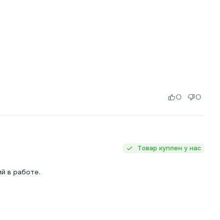
0
0
Товар куплен у нас
й в работе.