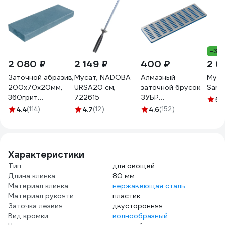
-30
2 080 ₽
2 149 ₽
400 ₽
2 6
Заточной абразив,
Мусат, NADOBA
Алмазный
Муса
200х70х20мм,
URSA20 см,
заточной брусок
Samu
360грит
722615
ЗУБР
5
(
Петроградъ
Профессионал
4.4
(114)
4.7
(12)
4.6
(152)
М00015026
крупная
зернистость,
Р200, 50х150 мм
35715-03_z01
Характеристики
Тип
для овощей
Длина клинка
80 мм
Материал клинка
нержавеющая сталь
Материал рукояти
пластик
Заточка лезвия
двусторонняя
Вид кромки
волнообразный