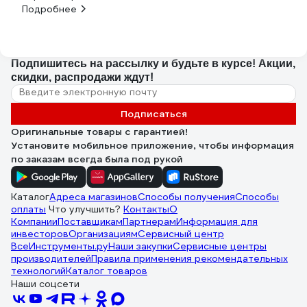
Подробнее
Подпишитесь
на рассылку
и будьте в курсе! Акции,
скидки, распродажи ждут!
Подписаться
Оригинальные товары с гарантией!
Установите мобильное приложение, чтобы информация
по заказам всегда была под рукой
Каталог
Адреса магазинов
Способы получения
Способы
оплаты
Что улучшить?
Контакты
О
Компании
Поставщикам
Партнерам
Информация для
инвесторов
Организациям
Сервисный центр
ВсеИнструменты.ру
Наши закупки
Сервисные центры
производителей
Правила применения рекомендательных
технологий
Каталог товаров
Наши соцсети