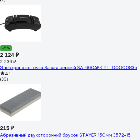
-5%
2 124 ₽
2 236 ₽
Электроножеточка Sakura черный SA-6604BK РТ-00000835
4.1
(39)
215 ₽
Абразивный двухсторонний брусок STAYER 150мм 3572-15