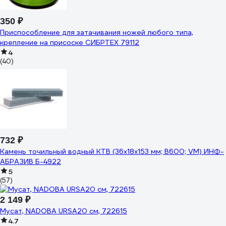
350 ₽
Приспособление для затачивания ножей любого типа,
крепление на присоске СИБРТЕХ 79112
4
(40)
732 ₽
Камень точильный водный КТВ (36х18х153 мм; B600; VM) ИНФ-
АБРАЗИВ Б-4922
5
(57)
2 149 ₽
Мусат, NADOBA URSA20 см, 722615
4.7