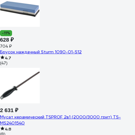
-11%
628 ₽
704 ₽
Брусок наждачный Sturm 1090-01-S12
4.7
(47)
2 631 ₽
Мусат керамический TSPROF 2в1 (2000/3000 грит) TS-
MS2401540
4.8
(8)