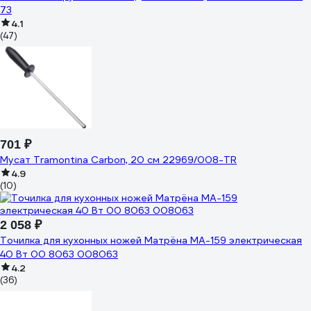
73
4.1
(47)
701 ₽
Мусат Tramontina Carbon, 20 см 22969/008-TR
4.9
(10)
2 058 ₽
Точилка для кухонных ножей Матрёна MA-159 электрическая
40 Вт 00 8063 008063
4.2
(36)