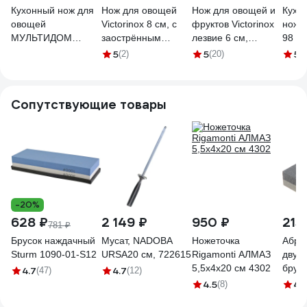
Кухонный нож для
Нож для овощей
Нож для овощей и
Кухо
овощей
Victorinox 8 см, с
фруктов Victorinox
нож 
МУЛЬТИДОМ
заострённым
лезвие 6 см,
98 м
Сэкитэй общая
кончиком, красный
красный 6.7301
0010
5
5
5
(2)
(20)
(2
длина 21 см, длина
6.7601
лезвия 9,5 см
МТ60-90
Сопутствующие товары
-20%
628 ₽
2 149 ₽
950 ₽
215
781 ₽
Брусок наждачный
Мусат, NADOBA
Ножеточка
Абра
Sturm 1090-01-S12
URSA20 см, 722615
Rigamonti АЛМАЗ
двух
5,5x4x20 см 4302
брус
4.7
4.7
(47)
(12)
150м
4.5
4.
(8)