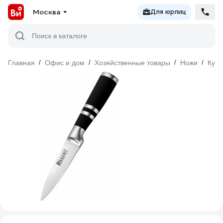
Москва
Для юрлиц
Поиск в каталоге
Главная
/
Офис и дом
/
Хозяйственные товары
/
Ножи
/
Кух