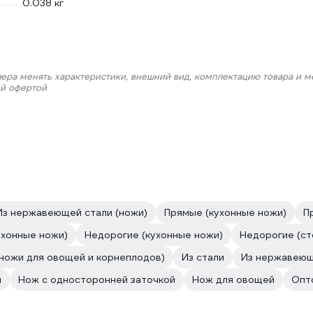
0.038 кг
лера менять характеристики, внешний вид, комплектацию товара и м
ой офертой
Из нержавеющей стали (ножи)
Прямые (кухонные ножи)
П
ухонные ножи)
Недорогие (кухонные ножи)
Недорогие (с
ножи для овощей и корнеплодов)
Из стали
Из нержавеющ
и
Нож с односторонней заточкой
Нож для овощей
Опт