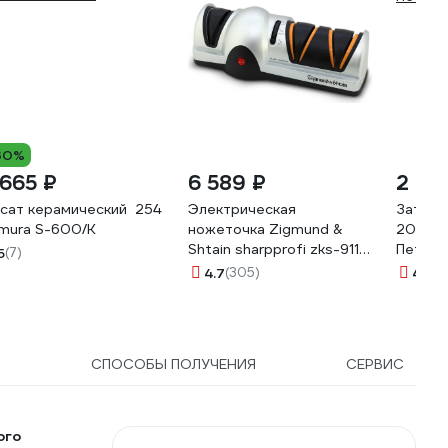
30%
 665 ₽
6 589 ₽
2 08
сат керамический 254 мм, белый
Электрическая
Заточн
mura S-600/K
ножеточка Zigmund &
200х70
Shtain sharpprofi zks-911
Петро
5
(7)
ЦБ-00001193
4.7
(305)
4.4
(1
Ы
СПОСОБЫ ПОЛУЧЕНИЯ
СЕРВИС
ого