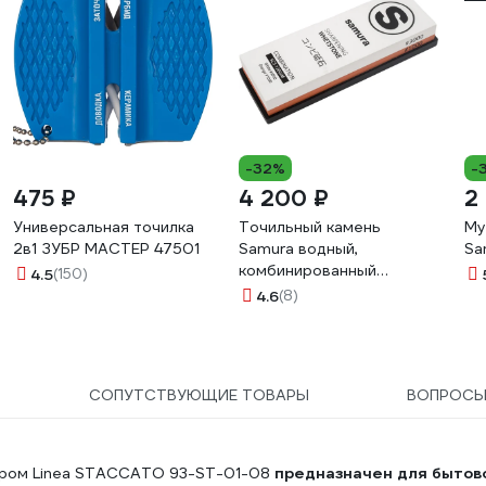
-32%
-
475 ₽
4 200 ₽
2
Универсальная точилка
Точильный камень
Му
2в1 ЗУБР МАСТЕР 47501
Samura водный,
Sa
комбинированный
4.5
(150)
1000/3000 SCS-1300/M-
4.6
(8)
K
СОПУТСТВУЮЩИЕ ТОВАРЫ
ВОПРОС
 хром Linea STACCATO 93-ST-01-08
предназначен для бытов