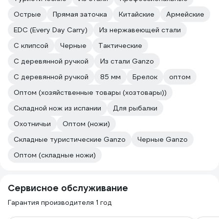
Острые
Прямая заточка
Китайские
Армейские
EDC (Every Day Carry)
Из нержавеющей стали
C клипсой
Черные
Тактические
C деревянной ручкой
Из стали Ganzo
С деревянной ручкой
85 мм
Брелок
оптом
Оптом (хозяйственные товары (хозтовары))
Складной нож из испании
Для рыбалки
Охотничьи
Оптом (ножи)
Складные туристические Ganzo
Черные Ganzo
Оптом (складные ножи)
Сервисное обслуживание
Гарантия производителя 1 год