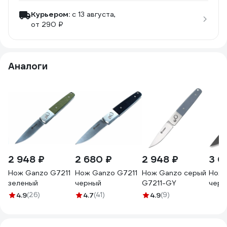
Курьером:
c 13 августа,
от 290 ₽
Аналоги
2 948 ₽
2 680 ₽
2 948 ₽
3 0
Нож Ganzo G7211
Нож Ganzo G7211
Нож Ganzo серый
Нож 
зеленый
черный
G7211-GY
черн
4.9
(26)
4.7
(41)
4.9
(9)