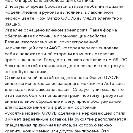
место в арсенале рыболова или охотника.
В первую очередь бросается в глаза необычный дизайн
модели. Лезвие и рукоять выполнены в лаконичном
черном цвете. Нож Ganzo G707B выглядит элегантно и
изящно.
Изделие оснащено клинком spear point. Такая форма
обеспечивает отличные проникающие свойства.
Лезвие изготовлено из высоколегированной
нержавеющей стали 440С, которая зарекомендовала
себя с положительной стороны во многих отраслях
промышленности. Твердость сплава составляет +-59HRC.
Благодаря этой стали клинок долго сохраняет остроту и
не требует заточки.
Отличительной чертой складного ножа Ganzo G707B
является использование запорного механизма Auto Lock
для надежной фиксации лезвия. Следует учитывать, что
этот замок боится попадания грязи, поэтому требуется
внимательное обращение и регулярное обслуживание
для поддержания его в рабочем состоянии.
Рукоятка модели G707B сделана из нержавеющей стали
и имеет деревянные вставки. На рукоятке располагается
специальная прижимная клипса, за которую можно
крепить нож к ремню или другой экипировке. Это