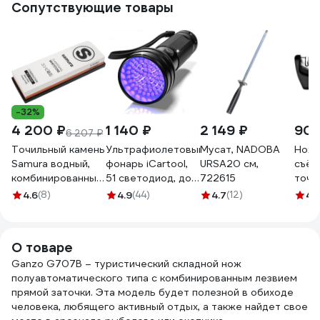
Сопутствующие товары
-32%
4 200 ₽
1 140 ₽
2 149 ₽
902
6 207 ₽
Точильный камень
Ультрафиолетовый
Мусат, NADOBA
Ноже
Samura водный,
фонарь iCartool,
URSA20 см,
съём
комбинированный
51 светодиод, до
722615
точи
1000/3000 SCS-
6 часов работы,
поло
4.6
(8)
4.9
(44)
4.7
(12)
4.
1300/M-K
длина волны 395
нм IC-L201
О товаре
Ganzo G707B – туристический складной нож
полуавтоматического типа с комбинированным лезвием
прямой заточки. Эта модель будет полезной в обиходе
человека, любящего активный отдых, а также найдет свое