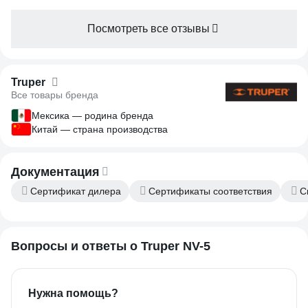
Ножик стоит своих денег (брал 2000 руб)
не смотря на небольшой люфт.
Посмотреть все отзывы
Рекомендую. Достоен ручной заточки.
Отпишусь.
Truper
Все товары бренда
Мексика — родина бренда
Китай — страна производства
Документация
Сертификат дилера
Сертификаты соответствия
С
Вопросы и ответы о Truper NV-5
Нужна помощь?