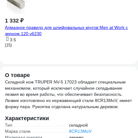
1 332 ₽
-
8
Алмазное правило для шлифовальных кругов Men at Work с
93
зерном 120 v6230
Ру
3.5
AB
(15)
(1
О товаре
Складной нож TRUPER NV-5 17023 обладает специальным
механизмом, который исключает случайное складывание
лезвия во время работы, что обеспечивает безопасность.
Лезвие изготовлено из нержавеющей стали 8CR13MoV, имеет
форму пера. Рукоятка отделана натуральным деревом.
Характеристики
Тип
складной
Марка стали
8CR13MoV
Материал рукояти
дерево