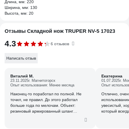
Длина, мм: 220
Ширина, мм: 130
Высота, мм: 20
Отзывы Складной нож TRUPER NV-5 17023
4.3
6 отзывов
Написать отзыв
Виталий М.
Екатерина
23.11.2025
г. Магнитогорск
01.07.2025
г. Мо
Опыт использования: Менее месяца
Опыт использо
Наконец-то поработал по полной. Не
Отлично, очен
точил, не правил. До этого работал
использовании
больше года по мелочам. Объект:
увесистый, хо
резиновый армированный шланг
который всегд
внутренний 3/4, толщина стенки 5 мм. 10
резов поперек. И рез этих кусков вдоль
по 130 мм, те 1,3 м.