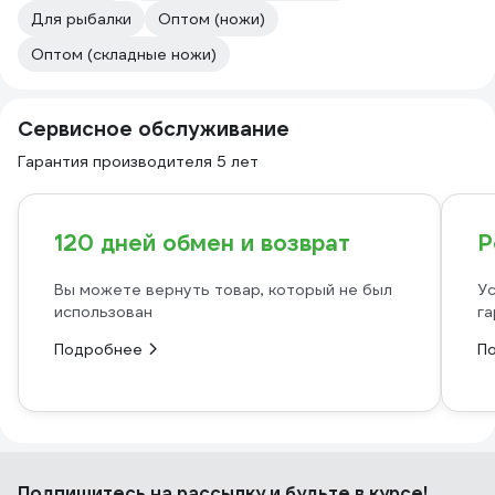
Для рыбалки
Оптом (ножи)
Оптом (складные ножи)
Сервисное обслуживание
Гарантия производителя 5 лет
120 дней обмен и возврат
Р
Вы можете вернуть товар, который не был
Ус
использован
га
Подробнее
П
Подпишитесь
на рассылку
и будьте в курсе!