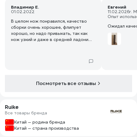
Владимир Е.
Евгений
01.02.2022
11.02.2026
г. 
Опыт использ
В целом нож понравился, качество
Ожидал каче
сборки очень хорошее, флипует
хорошо, но надо привыкать, так как
нож узкий и даже в средней ладони
лежит при открывании неудобно. В
целом на мой взгляд это нож для
особых случаев (в костюм на выход
или для коллекции) на каждый день у
Райка есть много более подходящих и
при этом более дешёвых моделей.
Заточка равномерная но не
Посмотреть все отзывы
бритвенная. Тем не менее мне нож
понравился, покупкой доволен.
Рекомендую для ценителей и эстетов.
Ruike
Все товары бренда
Китай — родина бренда
Китай — страна производства