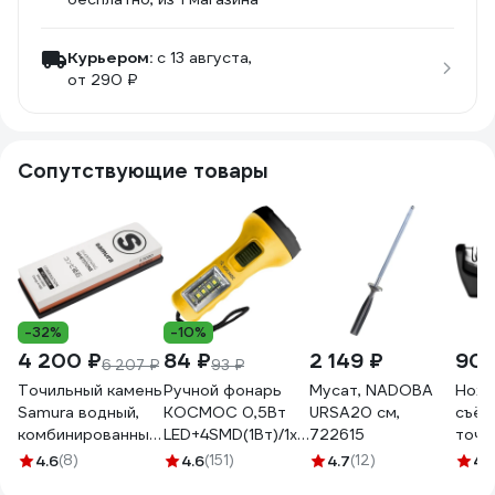
Курьером:
c 13 августа,
от 290 ₽
Сопутствующие товары
-32%
-10%
4 200 ₽
84 ₽
2 149 ₽
902
6 207 ₽
93 ₽
Точильный камень
Ручной фонарь
Мусат, NADOBA
Ноже
Samura водный,
КОСМОС 0,5Вт
URSA20 см,
съём
комбинированный
LED+4SMD(1Вт)/1xAA/
722615
точи
1000/3000 SCS-
корпус ABS-
поло
4.6
(8)
4.6
(151)
4.7
(12)
4.
1300/M-K
пластик/ремешок