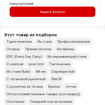
покупателей
Задать вопрос
Этот товар из подборок
Туристические
Из стали
Профессиональные
Острые
Прямая заточка
Китайские
EDC (Every Day Carry)
Из нержавеющей стали
C клипсой
Liner lock
Тактические
Из стали Ruike
88 мм
Серебристый
С титановой рукояткой
154CM
С рукоятью из титана
Брелок
оптом
Оптом (хозяйственные товары (хозтовары))
Охотничьи
Складной нож из испании