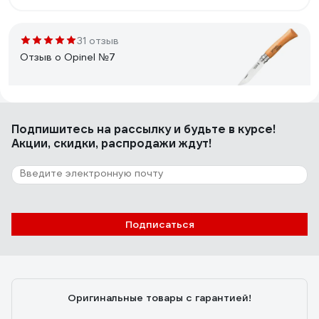
надёжный, не люфтит.
31 отзыв
Отзыв о Opinel №7
Григорий М.
12.04.2021
Подпишитесь
на рассылку
и будьте в курсе!
хороший ножик хорошей фирмы
Акции, скидки, распродажи ждут!
107 отзывов
Отзыв о Stinger SA-582DW
Подписаться
Хабарова Анастасия Владимировна
24.06.2019
Удобный! Острый! Хорошая цена.
Оригинальные товары с гарантией!