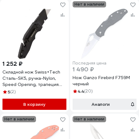
Нет в наличии
1 252 ₽
Последняя цена
1 490 ₽
Складной нож Swiss+Tech
Нож Ganzo Firebird F759M
Сталь-SK5, ручка-Nylon,
черный
Speed Opening, трапеция
ST015002
4.4
(20)
5
(2)
В корзину
Аналоги
Нет в наличии
Нет в наличии