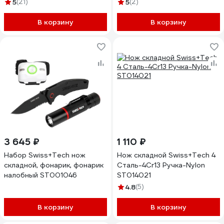
5
(21)
5
(2)
В корзину
В корзину
3 645 ₽
1 110 ₽
Набор Swiss+Tech нож
Нож складной Swiss+Tech 4
складной, фонарик, фонарик
Сталь-4Cr13 Ручка-Nylon
налобный ST001046
ST014021
4.8
(5)
В корзину
В корзину