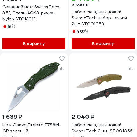
2 598 ₽
Складной нож Swiss+Tech
Набор складных ножей
3.5", Сталь-4Cr13, ручка-
Swiss+Tech набор лезвий
Nylon ST014013
2шт ST001053
5
(7)
4.8
(6)
В корзину
В корзину
1 639 ₽
2 040 ₽
Нож Ganzo Firebird F759M-
Набор складных ножей
GR зеленый
Swiss+Tech 2 шт. ST001055