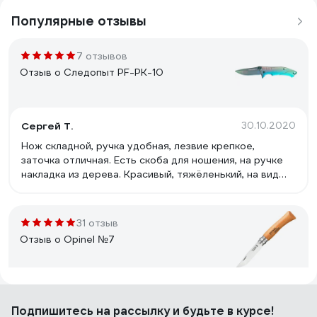
Популярные отзывы
7 отзывов
Отзыв о Следопыт PF-PK-10
Сергей Т.
30.10.2020
Нож складной, ручка удобная, лезвие крепкое,
заточка отличная. Есть скоба для ношения, на ручке
накладка из дерева. Красивый, тяжёленький, на вид
надёжный, не люфтит.
31 отзыв
Отзыв о Opinel №7
Григорий М.
12.04.2021
Подпишитесь
на рассылку
и будьте в курсе!
хороший ножик хорошей фирмы