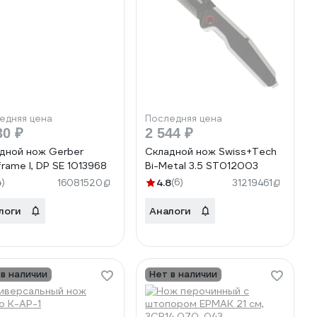
едняя цена
Последняя цена
30 ₽
2 544 ₽
дной нож Gerber
Складной нож Swiss+Tech
frame I, DP SE 1013968
Bi-Metal 3.5 ST012003
4)
4.8
(6)
16081520
31219461
логи
Аналоги
 в наличии
Нет в наличии