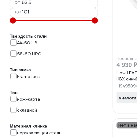
от
до
Твердость стали
44-50 HB
58-60 HRC
Последня
4 930 
Тип замка
Нож LEAT
Frame lock
KBX сини
1949589
Тип
Аналоги
нож-карта
складной
Нет в на
Материал клинка
нержавеющая сталь