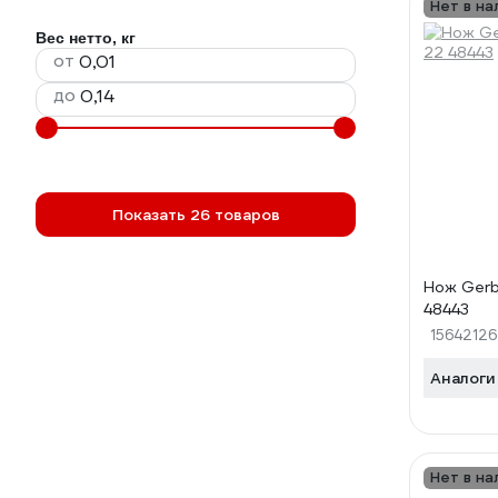
Нет в на
Вес нетто, кг
от
до
Показать 26 товаров
Нож Gerb
48443
15642126
Аналоги
Нет в на