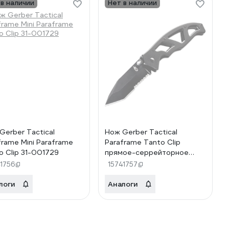
 в наличии
Нет в наличии
Gerber Tactical
Нож Gerber Tactical
frame Mini Paraframe
Paraframe Tanto Clip
o Clip 31-001729
прямое-серрейторное
лезвие 31-001731
1756
15741757
логи
Аналоги