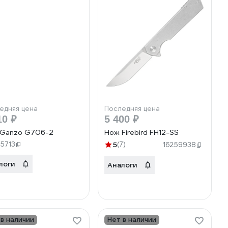
едняя цена
Последняя цена
10 ₽
5 400 ₽
Ganzo G706-2
Нож Firebird FH12-SS
55713
5
(7)
16259938
логи
Аналоги
 в наличии
Нет в наличии