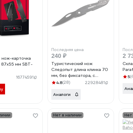
Последняя цена
Посл
240 ₽
2 7
 нож-карточка
Туристический нож
Скла
 87х55 мм SBT-
Следопыт длина клинка 70
Para
мм, без фиксатора, с
5
(
16774591
карабином PF-PK-13
4.8
(28)
22928481
Ана
ну
Аналоги
личии
Нет в наличии
Нет