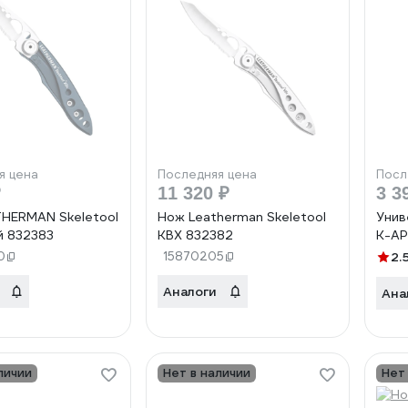
я цена
Последняя цена
Посл
₽
11 320 ₽
3 3
HERMAN Skeletool
Нож Leatherman Skeletool
Унив
й 832383
KBX 832382
K-AP
0
15870205
2.
Аналоги
Ана
личии
Нет в наличии
Нет