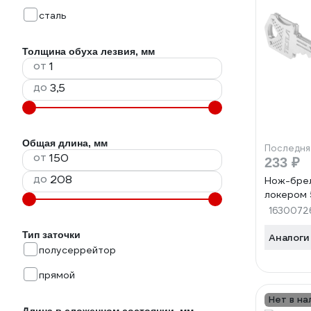
сталь
Толщина обуха лезвия, мм
от
до
Общая длина, мм
Последня
от
233 ₽
до
Нож-брел
локером 
1630072
Тип заточки
Аналоги
полусеррейтор
прямой
Нет в на