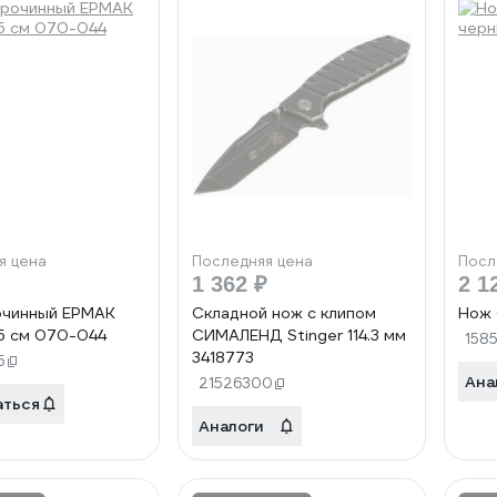
я цена
Последняя цена
Посл
1 362 ₽
2 1
очинный ЕРМАК
Складной нож с клипом
Нож 
.5 см 070-044
СИМАЛЕНД Stinger 114.3 мм
158
3418773
5
Ана
21526300
аться
Аналоги