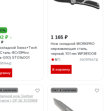
10%
92 ₽
1 165 ₽
 ₽
Нож складной WORKPRO
складной Swiss+Tech
нержавеющая сталь,
 (Сталь-8Cr13Mov;
черный, 101 мм WP381008
а-G10) ST014001
5
(1)
34061947
86144
В корзину
орзину
 в наличии
Нет в наличии