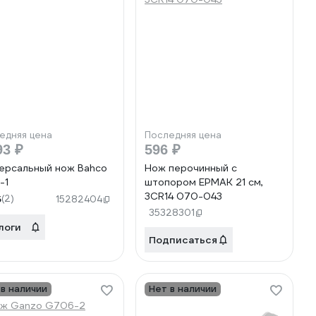
едняя цена
Последняя цена
93 ₽
596 ₽
ерсальный нож Bahco
Нож перочинный c
-1
штопором ЕРМАК 21 см,
3CR14 070-043
5
(2)
15282404
35328301
логи
Подписаться
 в наличии
Нет в наличии