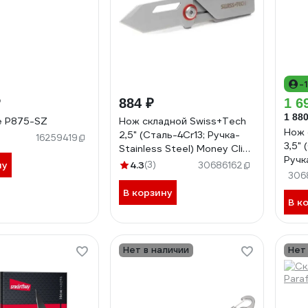
-
₽
884 ₽
1 6
1 880
e P875-SZ
Нож складной Swiss+Tech
Нож 
2,5" (Сталь-4Cr13; Ручка-
16259419
3,5"
Stainless Steel) Money Clip
Ручк
ST014010
ну
4.3
(3)
30686162
306
В корзину
В к
Нет в наличии
Нет