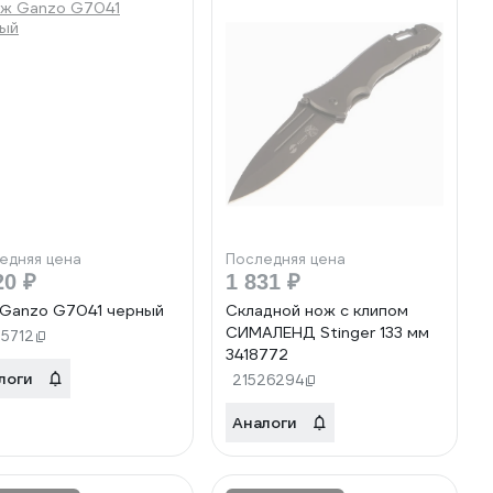
едняя цена
Последняя цена
20 ₽
1 831 ₽
Ganzo G7041 черный
Складной нож с клипом
СИМАЛЕНД Stinger 133 мм
55712
3418772
логи
21526294
Аналоги