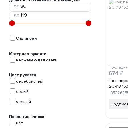
Длина в сложенном состоянии, мм
от
до
С клипсой
Материал рукояти
нержавеющая сталь
Последня
674 ₽
Цвет рукояти
Нож пер
серебристый
2CR13 15
серый
3532625
черный
Подпис
Покрытие клинка
нет