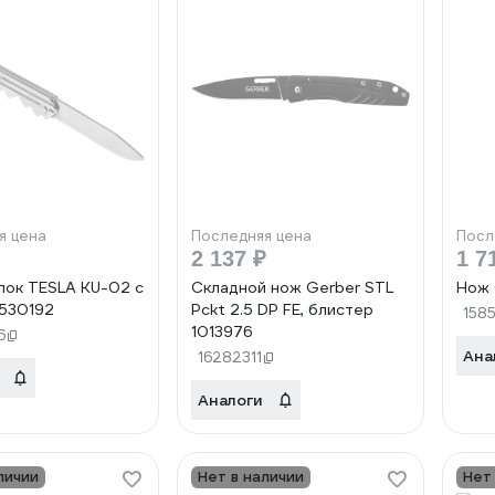
я цена
Последняя цена
Посл
2 137 ₽
1 7
ок TESLA KU-02 с
Складной нож Gerber STL
Нож 
530192
Pckt 2.5 DP FE, блистер
158
1013976
6
Ана
16282311
Аналоги
личии
Нет в наличии
Нет