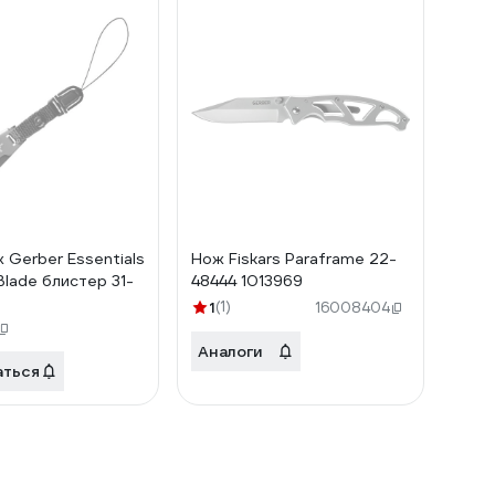
 Gerber Essentials
Нож Fiskars Paraframe 22-
Blade блистер 31-
48444 1013969
1
(1)
16008404
Аналоги
аться