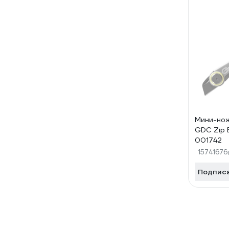
Мини-нож
GDC Zip 
001742
15741676
Подпис