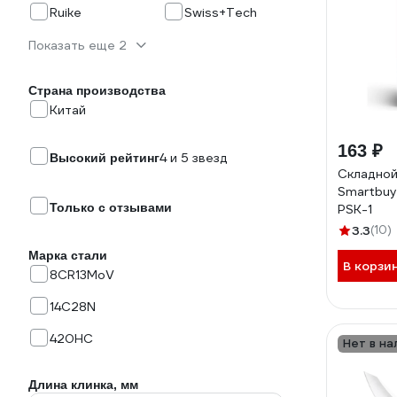
Ruike
Swiss+Tech
Показать еще 2
Страна производства
Китай
163 ₽
4 и 5 звезд
Высокий рейтинг
Складной
Smartbuy
Только с отзывами
PSK-1
3.3
(10)
Марка стали
В корзи
8CR13MoV
14C28N
420НС
Нет в на
Длина клинка, мм