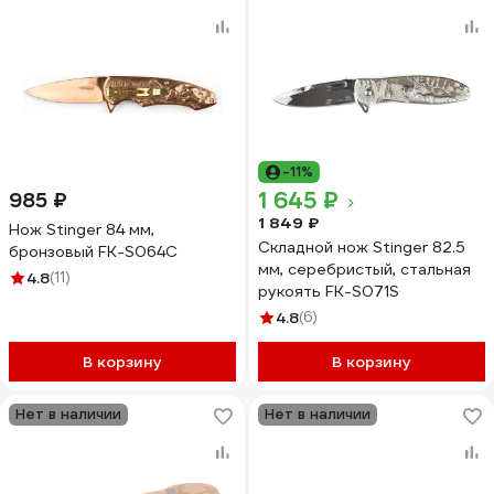
-11%
1 645 ₽
985 ₽
1 849 ₽
Нож Stinger 84 мм,
Складной нож Stinger 82.5
бронзовый FK-S064C
мм, серебристый, стальная
4.8
(11)
рукоять FK-S071S
4.8
(6)
В корзину
В корзину
Нет в наличии
Нет в наличии