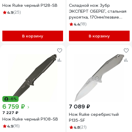
Нож Ruike черный P128-SB
Складной нож Зубр
ЭКСПЕРТ ОБЕРЕГ, стальная
4.9
(25)
рукоятка, 170мм/лезвие
70мм 47701_z01
4.4
(18)
В корзину
В корзину
-6%
6 759 ₽
7 089 ₽
7 227 ₽
Нож Ruike серебристый
Нож Ruike черный P108-SB
P135-SF
4.9
(16)
4.8
(21)