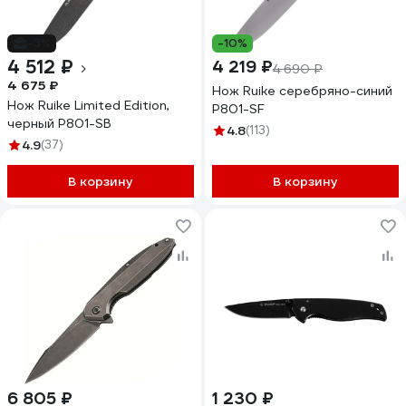
-3%
-10%
4 512 ₽
4 219 ₽
4 690 ₽
4 675 ₽
Нож Ruike серебряно-синий
Нож Ruike Limited Edition,
P801-SF
черный P801-SB
4.8
(113)
4.9
(37)
В корзину
В корзину
6 805 ₽
1 230 ₽