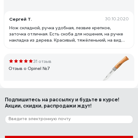
Сергей Т.
30.10.2020
Нож складной, ручка удобная, лезвие крепкое,
заточка отличная. Есть скоба для ношения, на ручке
накладка из дерева. Красивый, тяжёленький, на вид
надёжный, не люфтит.
31 отзыв
Отзыв о Opinel №7
Григорий М.
12.04.2021
Подпишитесь
на рассылку
и будьте в курсе!
хороший ножик хорошей фирмы
Акции, скидки, распродажи ждут!
107 отзывов
Отзыв о Stinger SA-582DW