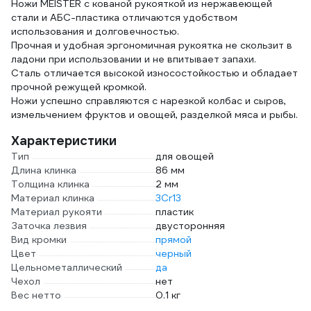
Ножи MEISTER с кованой рукояткой из нержавеющей
стали и АБС-пластика отличаются удобством
использования и долговечностью.
Прочная и удобная эргономичная рукоятка не скользит в
ладони при использовании и не впитывает запахи.
Cталь отличается высокой износостойкостью и обладает
прочной режущей кромкой.
Ножи успешно справляются с нарезкой колбас и сыров,
измельчением фруктов и овощей, разделкой мяса и рыбы.
Характеристики
Тип
для овощей
Длина клинка
86 мм
Толщина клинка
2 мм
Материал клинка
3Cr13
Материал рукояти
пластик
Заточка лезвия
двусторонняя
Вид кромки
прямой
Цвет
черный
Цельнометаллический
да
Чехол
нет
Вес нетто
0.1 кг