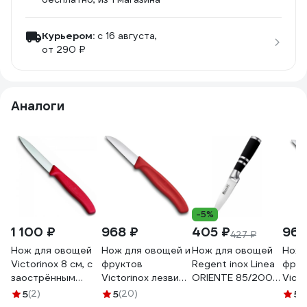
Курьером:
c 16 августа,
от 290 ₽
Аналоги
-5%
1 100 ₽
968 ₽
405 ₽
968
427 ₽
Нож для овощей
Нож для овощей и
Нож для овощей
Нож 
Victorinox 8 см, с
фруктов
Regent inox Linea
фрук
заострённым
Victorinox лезвие
ORIENTE 85/200
Victo
кончиком, красный
6 см, красный
мм 93-KN-OR-6
6 см
5
(2)
5
(20)
5
(1
6.7601
6.7301
6.73