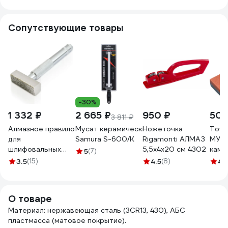
Сопутствующие товары
-30%
1 332 ₽
2 665 ₽
950 ₽
503
3 811 ₽
Алмазное правило
Мусат керамический 254 мм, белый
Ножеточка
Точи
для
Samura S-600/K
Rigamonti АЛМАЗ
МУЛ
шлифовальных
5,5x4x20 см 4302
камн
5
(7)
кругов Men at
см V
3.5
(15)
4.5
(8)
4.1
Work с зерном 120
v6230
О товаре
Материал: нержавеющая сталь (3CR13, 430), АБС
пластмасса (матовое покрытие).