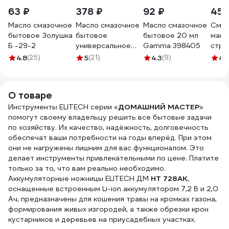
63 ₽
378 ₽
92 ₽
450
Масло смазочное
Масло смазочное
Масло смазочное
Смаз
бытовое Золушка
бытовое
бытовое 20 мл
маши
Б -29-2
универсальное
Gamma 398405
стри
LIKSIR 401412
100м
4.8
(25)
5
(21)
4.3
(9)
4.
О товаре
Инструменты ELITECH серии «
ДОМАШНИЙ МАCТЕР
»
помогут своему владельцу решить все бытовые задачи
по хозяйству. Их качество, надёжность, долговечность
обеспечат ваши потребности на годы вперёд. При этом
они не нагружены лишним для вас функционалом. Это
делает инструменты привлекательными по цене. Платите
только за то, что вам реально необходимо.
Аккумуляторные ножницы ELITECH ДМ
НТ 728АК
,
оснащенные встроенным Li-ion аккумулятором 7,2 В и 2,0
Ач, предназначены для кошения травы на кромках газона,
формирования живых изгородей, а также обрезки крон
кустарников и деревьев на приусадебных участках.