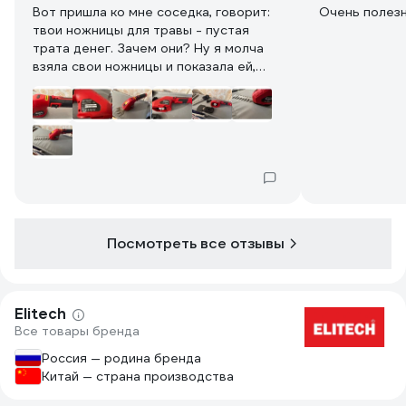
Вот пришла ко мне соседка, говорит:
Очень п
твои ножницы для травы - пустая
трата денег. Зачем они? Ну я молча
взяла свои ножницы и показала ей,
зачем именно я их брала. У меня очень
красивый ухоженный участок. Не
просто грядки. Мой участок - моя
крепость. Ножницы подойдут
абсолютно для любого участка. Но
особенную ценность аккумуляторные
ножницы приобретают в ландшафтных
проектах со сложной геометрией
газона. Криволинейные дорожки,
Посмотреть все отзывы
альпийские горки, декоративные
пруды – все это требует филигранной
обработки, недоступной для крупной
техники. Ножницы позволяют
Elitech
подчеркнуть красоту ландшафтного
Все товары бренда
дизайна, выделив каждый элемент и
создав гармоничный облик. Я показала
Россия — родина бренда
соседке, как можно точно подрезать
Китай — страна производства
листики на клумбе, как можно с