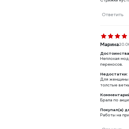
Стрижки куст
Ответить
Марина
20.0
Достоинства
Неплохая мод
перекосов.
Недостатки:
Для женщины т
толстые ветки
Комментарий
Брала по акци
Покупал(а) д
Работы на пр