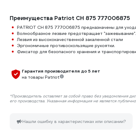
Преимущества Patriot CH 875 777006875
PATRIOT CH 875 777006875 предназначены для ухода 
Волнообразное лезвие предотвращает "зажевывание"
Лезвия из высококачественной закаленной стали
Эргономичные противоскользящие рукоятки.
Фиксатор для безопасного хранения и транспортировк
Гарантия производителя до 5 лет
на товары Patriot
*Производитель оставляет за собой право без уведомления ди
его производства. Указанная информация не является публичн
Нашли ошибку в характеристиках или описании?