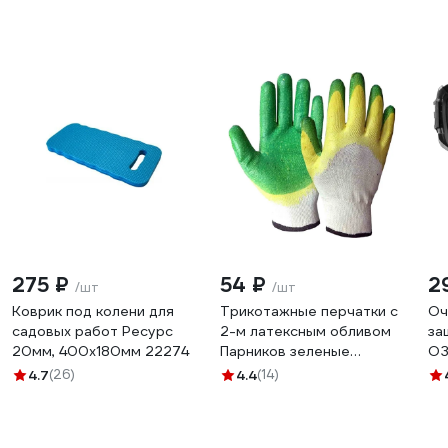
275 ₽
54 ₽
2
/шт
/шт
Коврик под колени для
Трикотажные перчатки с
Оч
садовых работ Ресурс
2-м латексным обливом
за
20мм, 400х180мм 22274
Парников зеленые
ОЗ
4603302937362
4.7
(26)
4.4
(14)