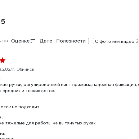
75
 по:
Оценке
Дате
Полезности
2
С фото или видео
8.2021
г. Обнинск
:
ие ручки, регулировочный винт прижима,надежная фиксация, о
 средних и тонких веток.
еток не подходит.
:
не тяжелые для работы на вытянутых руках.
ля: