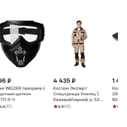
96 ₽
4 435 ₽
1 48
ки WELDER панорама с
Костюм Эксперт
Коврик
щитным щитком
Спецодежда Умелец 1,
230 x 
ТП-5-Ч
бежевый/черный, р. 52-
821679
54, рост 182-188
4.4
(33)
4.5
(45)
4.8
(1
6446000040136