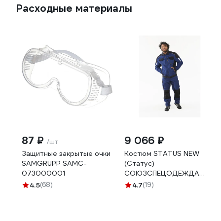
Расходные материалы
87 ₽
9 066 ₽
/шт
Защитные закрытые очки
Костюм STATUS NEW
SAMGRUPP SAMC-
(Статус)
073000001
СОЮЗСПЕЦОДЕЖДА
темно-синий/черный, р.
4.5
(68)
4.7
(19)
52-54 рост 170-176
2000000093628