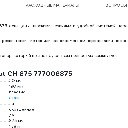
РАСХОДНЫЕ МАТЕРИАЛЫ
ВОПРОСЫ
75 оснащены плоскими лезвиями и удобной системой пере
 резке тонких веток или одновременном перерезании нескол
опор, который не дает рукояткам полностью сомкнуться.
iot CH 875 777006875
20 мм
190 мм
пластик
сталь
да
окрашенные
да
875 мм
1.38 кг