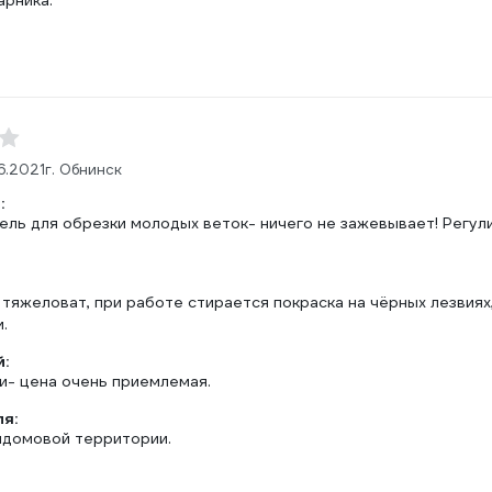
арника.
6.2021
г. Обнинск
:
ель для обрезки молодых веток- ничего не зажевывает! Регул
яжеловат, при работе стирается покраска на чёрных лезвиях, 
.
:
и- цена очень приемлемая.
ля:
идомовой территории.