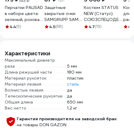
/шт
193 ₽
Перчатки PALISAD
Защитные
Костюм STATUS
Конт
в наборе цвета:
закрытые очки
NEW (Статус)
для 
зеленый, розовая
SAMGRUPP SAMC-
СОЮЗСПЕЦОДЕЖДА
раст
фуксия, желтый,
073000001
темно-синий/
005
4.4
(9)
4.5
(68)
4.7
(19)
4.
синий, оранжевый,
черный, р. 52-54
20.0
ПВХ-точка,
рост 170-176
размер L 67854
2000000093628
Характеристики
Максимальный диаметр
реза
5 мм
Длина режущей части
180 мм
Материал рукояток
пластик
Материал лезвия
сталь
Волнистые лезвия
да
Телескопические рукоятки
да
Общая длина
650 мм
Вес нетто
1.2 кг
Гарантия производителя на заводской брак
на товары DON GAZON