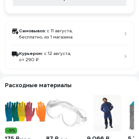
Самовывоз:
c 11 августа,
бесплатно
, из 1 магазина
Курьером:
c 12 августа,
от 290 ₽
Расходные материалы
-9%
175 ₽
87 ₽
9 066 ₽
5 7