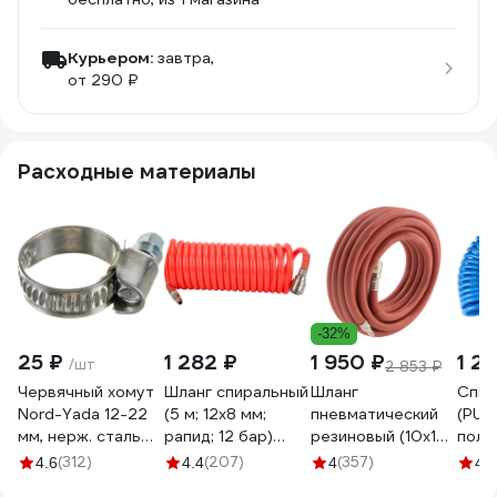
Курьером:
завтра,
от 290 ₽
Расходные материалы
-32%
25 ₽
1 282 ₽
1 950 ₽
1 2
/шт
2 853 ₽
Червячный хомут
Шланг спиральный
Шланг
Спир
Nord-Yada 12-22
(5 м; 12х8 мм;
пневматический
(PU 8
мм, нерж. сталь
рапид; 12 бар)
резиновый (10x16
поли
900255
Gigant G-1149
мм; 10 м; 24 бар;
NORM
(312)
(207)
(357)
4.6
4.4
4
4.7
армированный;