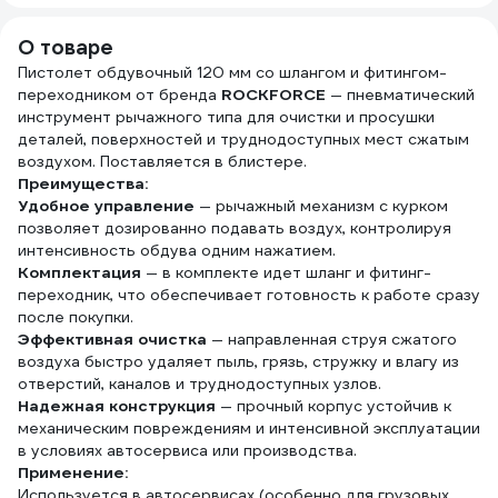
быстросъем) STELS
57021
О товаре
Пистолет обдувочный 120 мм со шлангом и фитингом-
переходником от бренда
ROCKFORCE
— пневматический
инструмент рычажного типа для очистки и просушки
деталей, поверхностей и труднодоступных мест сжатым
воздухом. Поставляется в блистере.
Преимущества:
Удобное управление
— рычажный механизм с курком
позволяет дозированно подавать воздух, контролируя
интенсивность обдува одним нажатием.
Комплектация
— в комплекте идет шланг и фитинг-
переходник, что обеспечивает готовность к работе сразу
после покупки.
Эффективная очистка
— направленная струя сжатого
воздуха быстро удаляет пыль, грязь, стружку и влагу из
отверстий, каналов и труднодоступных узлов.
Надежная конструкция
— прочный корпус устойчив к
механическим повреждениям и интенсивной эксплуатации
в условиях автосервиса или производства.
Применение:
Используется в автосервисах (особенно для грузовых