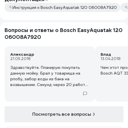
Инструкция к Bosch EasyAquatak 120 06008A7920
Вопросы и ответы о Bosch EasyAquatak 120
06008A7920
Александр
Влад
21.05.2018
13.04.2018
Здравствуйте. Планирую покупать
Чем этот про
данную мойку. Брал у товарища на
Bosch AQT 33-1
рпобу, забор воды из бака на
возвышении. Секунд через 20 работы
мойка сильно начинает тарахтеть.
Думаю что ее нужно подключать
через насос. Скважины на учатске
нет. Водопровода тоже. Единственный
вариант - подача воды из бочки. Какой
Посмотреть все вопросы
насос для этого посоветуете? Есть
дренажный. Можно ли им?