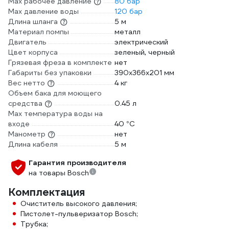
Мах рабочее давление
80 бар
Max давление воды
120 бар
Длина шланга
5 м
Материал помпы
металл
Двигатель
электрический
Цвет корпуса
зеленый, черный
Грязевая фреза в комплекте
нет
Габариты без упаковки
390х366х201 мм
Вес нетто
4 кг
Объем бака для моющего
средства
0.45 л
Max температура воды на
входе
40 °С
Манометр
нет
Длина кабеля
5 м
Гарантия производителя
на товары Bosch
Комплектация
Очиститель высокого давления;
Пистолет-пульверизатор Bosch;
Трубка;