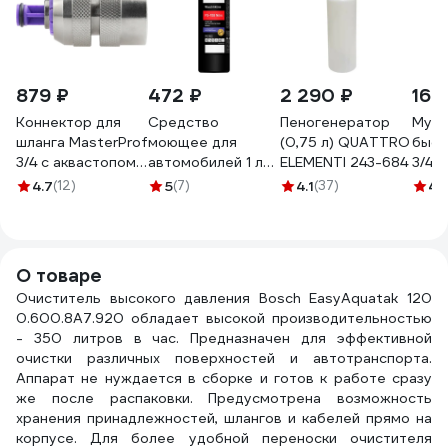
879 ₽
472 ₽
2 290 ₽
162
Коннектор для
Средство
Пеногенератор
Муф
шланга MasterProf
моющее для
(0,75 л) QUATTRO
быст
3/4 с аквастопом
автомобилей 1 л
ELEMENTI 243-684
3/4"
соединитель
Nitro, Bahler
STAR
4.7
(12)
5
(7)
4.1
(37)
4.
латунь
WaschAktive FS-
4-3/4
ДС.070679.ИМ
108 FS-108-01
О товаре
Очиститель высокого давления Bosch EasyAquatak 120
0.600.8A7.920 обладает высокой производительностью
- 350 литров в час. Предназначен для эффективной
очистки различных поверхностей и автотранспорта.
Аппарат не нуждается в сборке и готов к работе сразу
же после распаковки. Предусмотрена возможность
хранения принадлежностей, шлангов и кабелей прямо на
корпусе. Для более удобной переноски очистителя