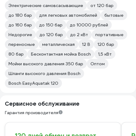
Электрические самовсасывающие
от 120 бар
до 180 бар
для легковых автомобилей
бытовые
до 160 бар
до 150 бар
до 10000 рублей
Недорогие
до 120 бар
до 2 кВт
портативные
переносные
металлическая
12 В
120 бар
80 бар
Бесконтактная мойка Bosch
1,5 кВт
Мойки высокого давления 350 бар
Оптом
Шланги высокого давления Bosch
Bosch EasyAquatak 120
Сервисное обслуживание
Гарантия производителя
120 дней обмен и возврат
Р