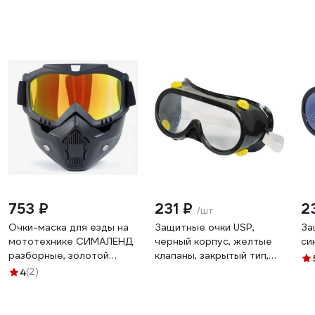
753 ₽
231 ₽
2
/шт
Очки-маска для езды на
Защитные очки USP,
За
мототехнике СИМАЛЕНД
черный корпус, желтые
си
разборные, золотой
клапаны, закрытый тип,
хром, черные 4295612
непрямая вентиляция,
4
(2)
12225