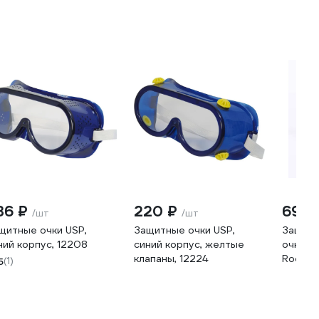
36 ₽
220 ₽
693 
/шт
/шт
щитные очки USP,
Защитные очки USP,
Защитн
ний корпус, 12208
синий корпус, желтые
очки с
клапаны, 12224
RoomBr
5
(1)