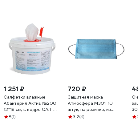
1 251 ₽
720 ₽
4
Салфетки влажные
Защитная маска
Оч
Абактерил Актив №200
Атмосфера МЗ01, 10
за
12*18 см, в ведре САЛ-
штук, на резинке, из
30
В-23
нетканого материала
5
(1)
3.7
(3)