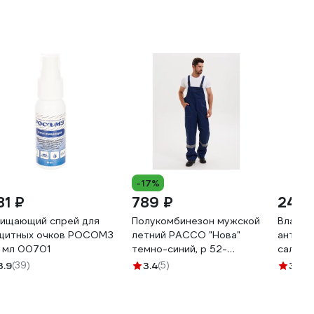
-17%
81 ₽
789 ₽
242 
ищающий спрей для
Полукомбинезон мужской
Влажн
щитных очков РОСОМЗ
летний РАССО "Нова"
антиба
 мл 00701
темно-синий, р 52-
салфет
54/182-188 76461 (52/182)
упаков
3.9
(39)
3.4
(5)
3.3
(3
SALFET