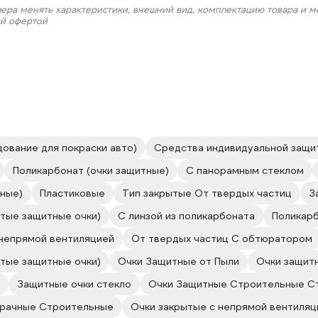
лера менять характеристики, внешний вид, комплектацию товара и м
ой офертой
ование для покраски авто)
Средства индивидуальной защит
Поликарбонат (очки защитные)
С панорамным стеклом
тные)
Пластиковые
Тип закрытые От твердых частиц
З
тые защитные очки)
С линзой из поликарбоната
Поликарб
непрямой вентиляцией
От твердых частиц С обтюратором
тые защитные очки)
Очки Защитные от Пыли
Очки защит
Защитные очки стекло
Очки Защитные Строительные С
зрачные Строительные
Очки закрытые с непрямой вентиляц