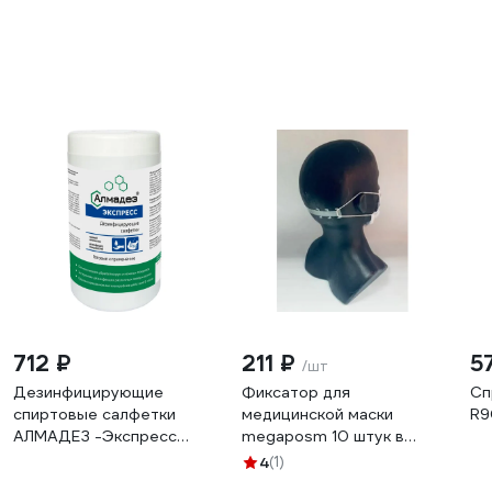
712 ₽
211 ₽
5
/шт
Дезинфицирующие
Фиксатор для
Сп
спиртовые салфетки
медицинской маски
R9
АЛМАДЕЗ -Экспресс
megaposm 10 штук в
№100 170-145 мм в банке
упаковке ФМ 02514
4
(1)
САЛ-В-62