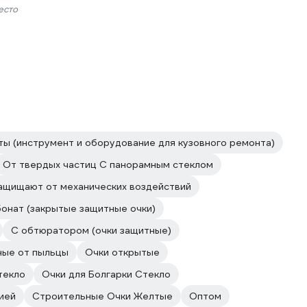
есто
ы (инструмент и оборудование для кузовного ремонта)
От твердых частиц С панорамным стеклом
ащищают от механических воздействий
онат (закрытые защитные очки)
С обтюратором (очки защитные)
ные от пыльцы
Очки открытые
текло
Очки для Болгарки Стекло
ией
Строительные Очки Желтые
Оптом