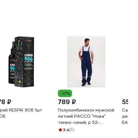
-17%
78 ₽
789 ₽
558 
рей RESPIK 906 1шт
Полукомбинезон мужской
Салфет
06
летний РАССО "Нова"
дезин
темно-синий, р 52-
БАЗОВ
54/182-188 76461 (52/182)
Элдез-
3.4
(5)
в банк