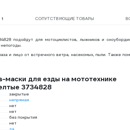
Ы
1
СОПУТСТВУЮЩИЕ ТОВАРЫ
В
4828 подойдут для мотоциклистов, лыжников и сноубордис
 непогоды.
аза и лицо от встречного ветра, насекомых, пыли. Также по
в-маски для езды на мототехнике
елтые 3734828
закрытые
непрямая
нет
нет
без покрытия
нет
да