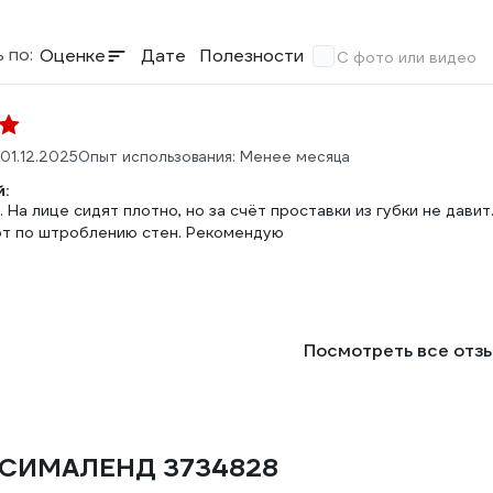
 по:
Оценке
Дате
Полезности
С фото или видео
01.12.2025
Опыт использования: Менее месяца
:
 На лице сидят плотно, но за счёт проставки из губки не дави
от по штроблению стен. Рекомендую
Посмотреть все отз
ке СИМАЛЕНД 3734828