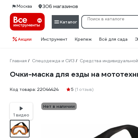
306 магазинов
Москва
Каталог
Акции
Инструмент
Крепеж
Всё для сада
Э
Главная
Спецодежда и СИЗ
Средства индивидуальной
/
/
Очки-маска для езды на мототех
Код товара:
22044424
5
(1 отзыв)
Нет в наличии
1 видео