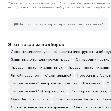
*Производитель оставляет за собой право без уведомления ди
его производства. Указанная информация не является публичн
Нашли ошибку в характеристиках или описании?
Этот товар из подборок
Средства индивидуальной защиты (инструмент и оборуд
Защитные очки для уроков труда
От твердых частиц
Прозрачные (очки защитные)
Прозрачные (очки защи
Литой носоупор
С вентиляцией
Прозрачные (закры
Тип закрытые С панорамным стеклом
Непрямая
С 
Тип закрытые С обтюратором
С обтюратором (закры
Очки Закрытого Типа
Очки Защитные Закрытого Типа
Строительные очки прозрачные
Очки Защитные Про