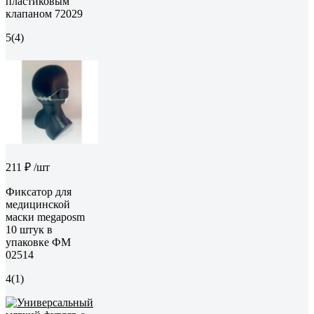
пластиковым
клапаном 72029
5
(4)
211 ₽
/шт
Фиксатор для
медицинской
маски megaposm
10 штук в
упаковке ФМ
02514
4
(1)