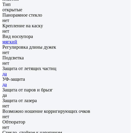
Тип
открытые
Панорамное стекло
нет
Крепление на каску
нет
Вид носоупора
мягкий
Регулировка длины дужек
нет
Подсветка
нет
Защита от летящих частиц
да
УФ-защита
да
Защита от паров и брызг
да
Защита от лазера
нет
Возможно ношение корригирующих очков
нет
Обтюратор
нет
Стекло, стойкое к царапинам