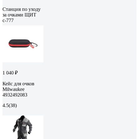
Станция по уходу
за очками ЩИТ
с-777
1 040 ₽
Кейс для очков
Milwaukee
4932492083
4.5
(38)