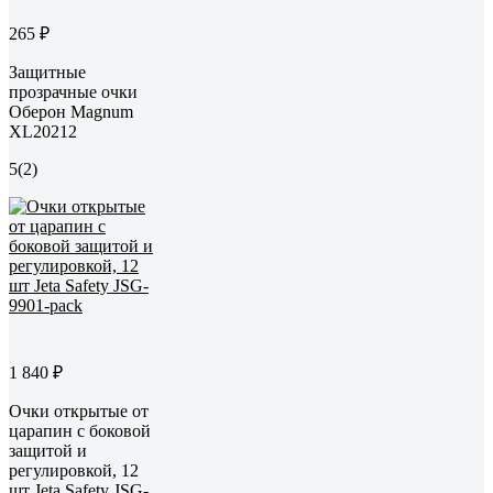
265 ₽
Защитные
прозрачные очки
Оберон Magnum
XL20212
5
(2)
1 840 ₽
Очки открытые от
царапин с боковой
защитой и
регулировкой, 12
шт Jeta Safety JSG-