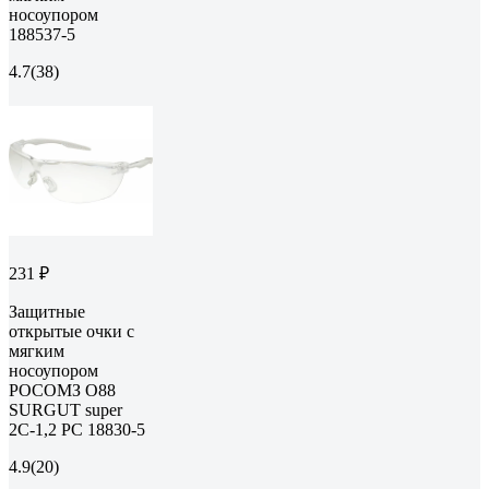
носоупором
188537-5
4.7
(38)
231 ₽
Защитные
открытые очки с
мягким
носоупором
РОСОМЗ О88
SURGUT super
2С-1,2 PC 18830-5
4.9
(20)