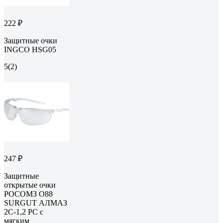
222 ₽
Защитные очки
INGCO HSG05
5
(2)
247 ₽
Защитные
открытые очки
РОСОМЗ О88
SURGUT АЛМАЗ
2С-1,2 PC с
мягким