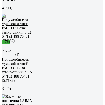
4.9
(11)
-17%
789 ₽
953 ₽
Полукомбинезон
мужской летний
РАССО "Нова"
темно-синий, р 52-
54/182-188 76461
(52/182)
3.4
(5)