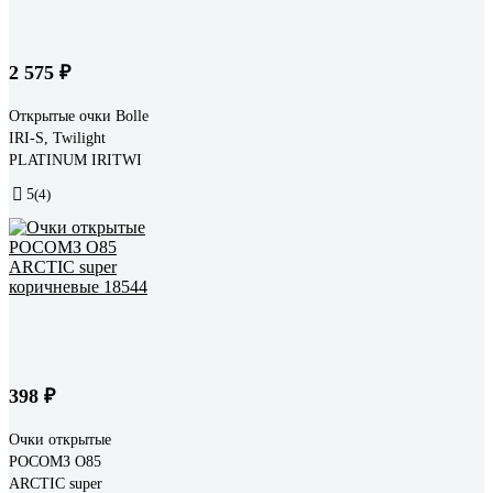
2 575 ₽
Открытые очки Bolle
IRI-S, Twilight
PLATINUM IRITWI
5
(4)
398 ₽
Очки открытые
РОСОМЗ О85
ARCTIС super