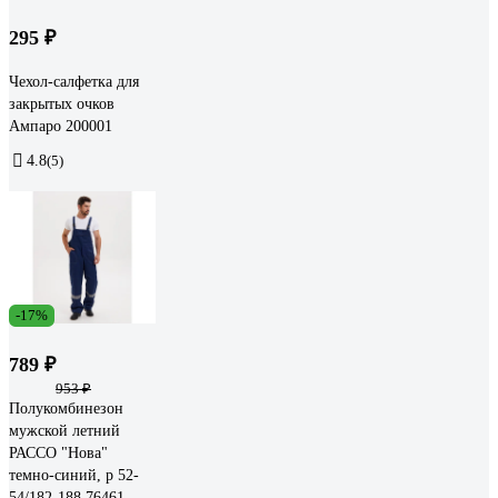
295 ₽
Чехол-салфетка для
закрытых очков
Ампаро 200001
4.8
(5)
-17%
789 ₽
953 ₽
Полукомбинезон
мужской летний
РАССО "Нова"
темно-синий, р 52-
54/182-188 76461