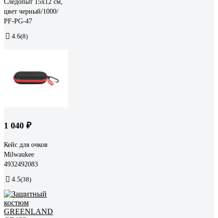
Следопыт 15x12 см,
цвет черный/1000/
PF-PG-47
4.6
(8)
1 040 ₽
Кейс для очков
Milwaukee
4932492083
4.5
(38)