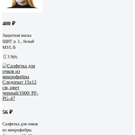
400 ₽
Защитная маска
ЩИТ р. L, белый
МЗ/L/Б
3.9
(8)
56 ₽
Салфетка для очков
из микрофибры