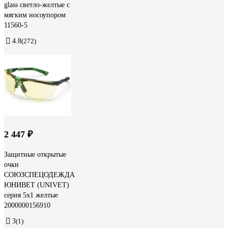
glass светло-желтые с
мягким носоупором
11560-5
4.8
(272)
2 447 ₽
Защитные открытые
очки
СОЮЗСПЕЦОДЕЖДА
ЮНИВЕТ (UNIVET)
серия 5x1 желтые
2000000156910
3
(1)