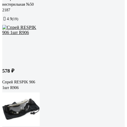
нестерильная №50
2187
4.9
(19)
578 ₽
Спрей RESPIK 906
1шт R906