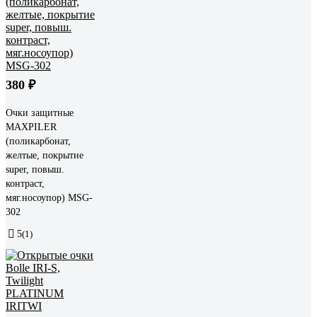
380 ₽
Очки защитные
MAXPILER
(поликарбонат,
желтые, покрытие
super, повыш.
контраст,
мяг.носоупор) MSG-
302
5
(1)