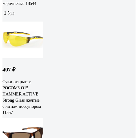
коричневые 18544
5
(1)
407 ₽
Очки открытые
РОСОМЗ О15
HAMMER ACTIVE
Strong Glass желтые,
с литым носоупором
11557