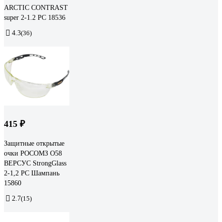
ARCTIC CONTRAST
super 2-1.2 PC 18536
4.3
(36)
415 ₽
Защитные открытые
очки РОСОМЗ О58
ВЕРСУС StrongGlass
2-1,2 РС Шампань
15860
2.7
(15)