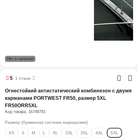
Нет в наличии
5
1 отзыв
Огнестойкий антистатический комбинезон с двумя
карманами PORTWEST FR50, размер 5XL
FR50ORR5XL
Код товара: 16748781
Размер (буквенная система маркировки)
XS
S
M
L
XL
2XL
3XL
4XL
5XL