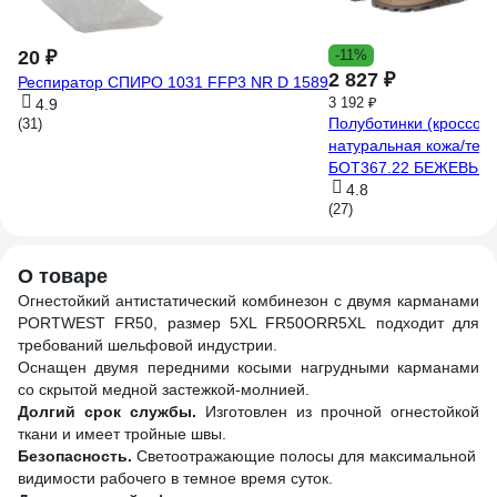
20 ₽
-11%
2 827 ₽
Респиратор СПИРО 1031 FFP3 NR D 1589
3 192 ₽
4.9
Полуботинки (кроссо
(31)
натуральная кожа/текс
БОТ367.22 БЕЖЕВЫЙ/
4.8
(27)
О товаре
Огнестойкий антистатический комбинезон с двумя карманами
PORTWEST FR50, размер 5XL FR50ORR5XL подходит для
требований шельфовой индустрии.
Оснащен двумя передними косыми нагрудными карманами
со скрытой медной застежкой-молнией.
Долгий срок службы.
Изготовлен из прочной огнестойкой
ткани и имеет тройные швы.
Безопасность.
Светоотражающие полосы для максимальной
видимости рабочего в темное время суток.