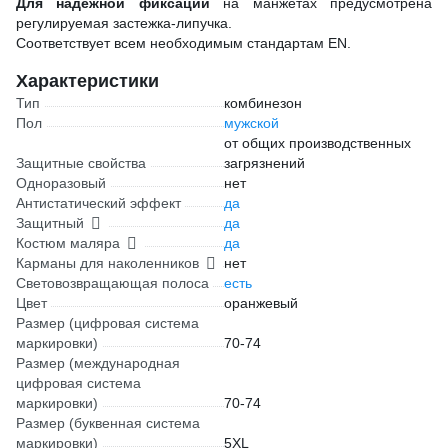
Для надежной фиксации
на манжетах предусмотрена
регулируемая застежка-липучка.
Соответствует всем необходимым стандартам EN.
Характеристики
Тип
комбинезон
Пол
мужской
от общих производственных
Защитные свойства
загрязнений
Одноразовый
нет
Антистатический эффект
да
Защитный
да
Костюм маляра
да
Карманы для наколенников
нет
Световозвращающая полоса
есть
Цвет
оранжевый
Размер (цифровая система
маркировки)
70-74
Размер (международная
цифровая система
маркировки)
70-74
Размер (буквенная система
маркировки)
5XL