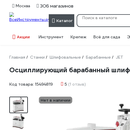
306 магазинов
Москва
Каталог
Акции
Инструмент
Крепеж
Всё для сада
Э
Главная
Станки
Шлифовальные
Барабанные
JET
/
/
/
/
Осциллирующий барабанный шлифо
Код товара:
15494819
5
(1 отзыв)
Нет в наличии