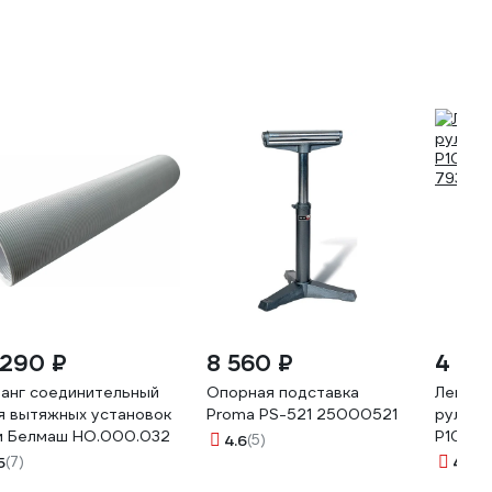
 290 ₽
8 560 ₽
4 12
анг соединительный
Опорная подставка
Лента 
я вытяжных установок
Proma PS-521 25000521
рулоне 
м Белмаш HO.000.032
Р100) 
4.6
(5)
793009
5
(7)
4.2
(1