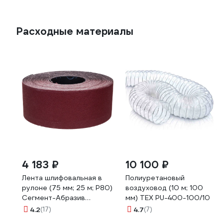
Расходные материалы
4 183 ₽
10 100 ₽
Лента шлифовальная в
Полиуретановый
рулоне (75 мм; 25 м; Р80)
воздуховод (10 м; 100
Сегмент-Абразив
мм) TEX PU-400-100/10
7930091771882
4.2
(17)
4.7
(7)