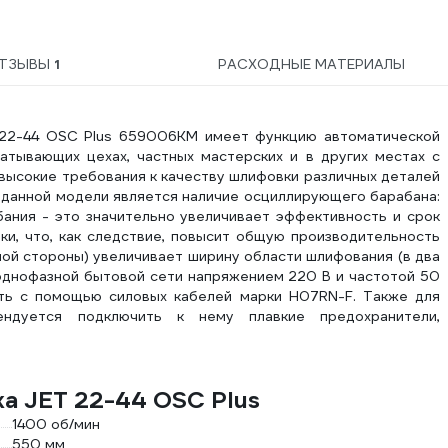
ТЗЫВЫ
1
РАСХОДНЫЕ МАТЕРИАЛЫ
22-44 OSC Plus 659006KM имеет функцию автоматической
атывающих цехах, частных мастерских и в других местах с
высокие требования к качеству шлифовки различных деталей
данной модели является наличие осциллирующего барабана:
ания - это значительно увеличивает эффективность и срок
и, что, как следствие, повысит общую производительность
дной стороны) увеличивает ширину области шлифования (в два
 однофазной бытовой сети напряжением 220 В и частотой 50
ть с помощью силовых кабелей марки H07RN-F. Также для
ендуется подключить к нему плавкие предохранители,
а JET 22-44 OSC Plus
1400 об/мин
550 мм