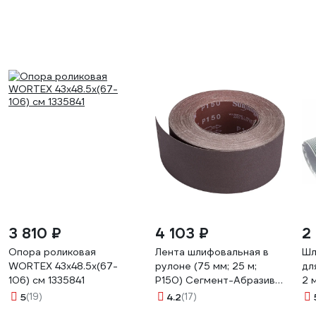
3 810 ₽
4 103 ₽
2
Опора роликовая
Лента шлифовальная в
Шл
WORTEX 43x48.5x(67-
рулоне (75 мм; 25 м;
дл
106) см 1335841
Р150) Сегмент-Абразив
2 
7930091771912
5
(19)
4.2
(17)