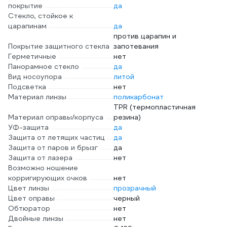
покрытие
да
Стекло, стойкое к
царапинам
да
против царапин и
Покрытие защитного стекла
запотевания
Герметичные
нет
Панорамное стекло
да
Вид носоупора
литой
Подсветка
нет
Материал линзы
поликарбонат
TPR (термопластичная
Материал оправы/корпуса
резина)
УФ-защита
да
Защита от летящих частиц
да
Защита от паров и брызг
да
Защита от лазера
нет
Возможно ношение
корригирующих очков
нет
Цвет линзы
прозрачный
Цвет оправы
черный
Обтюратор
нет
Двойные линзы
нет