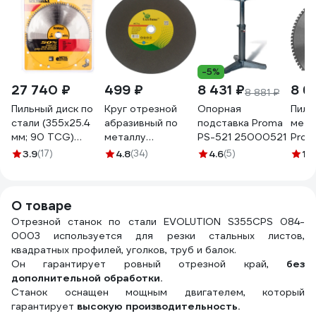
-5%
27 740 ₽
499 ₽
8 431 ₽
8 6
8 881 ₽
Пильный диск по
Круг отрезной
Опорная
Пиль
стали (355х25.4
абразивный по
подставка Proma
мета
мм; 90 TCG)
металлу
PS-521 25000521
Pro 
DEWALT DT1927
355x2.8x25.4 мм
90
3.9
(17)
4.8
(34)
4.6
(5)
1
(1)
Lvzhou KOL35528
О товаре
Отрезной станок по стали EVOLUTION S355CPS 084-
0003 используется для резки стальных листов,
квадратных профилей, уголков, труб и балок.
Он гарантирует ровный отрезной край,
без
дополнительной обработки.
Станок оснащен мощным двигателем, который
гарантирует
высокую производительность.