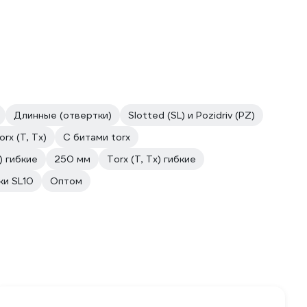
Длинные (отвертки)
Slotted (SL) и Pozidriv (PZ)
orx (T, Tx)
С битами torx
) гибкие
250 мм
Torx (T, Tx) гибкие
ки SL10
Оптом