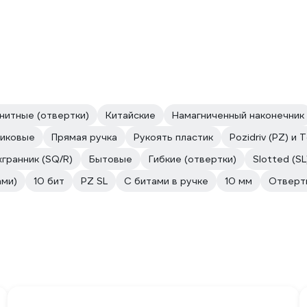
нитные (отвертки)
Китайские
Намагниченный наконечник
тиковые
Прямая ручка
Рукоять пластик
Pozidriv (PZ) и T
хгранник (SQ/R)
Бытовые
Гибкие (отвертки)
Slotted (SL
ами)
10 бит
PZ SL
С битами в ручке
10 мм
Отверт