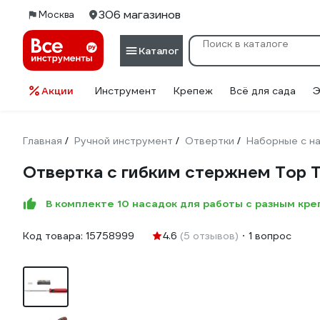
306 магазинов
Москва
Каталог
Акции
Инструмент
Крепеж
Всё для сада
Э
Главная
Ручной инструмент
Отвертки
Наборные с на
/
/
/
Отвертка с гибким стержнем Top T
В комплекте 10 насадок для работы с разным кр
Код товара:
15758999
4.6
(5 отзывов)
1 вопрос