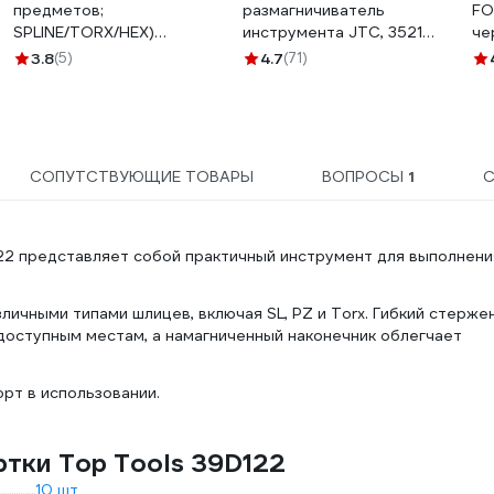
предметов;
размагничиватель
FO
SPLINE/TORX/HEX)
инструмента JTC, 3521
че
VERTUL VR41002
668624
3.8
(5)
4.7
(71)
СОПУТСТВУЮЩИЕ ТОВАРЫ
ВОПРОСЫ
1
С
122 представляет собой практичный инструмент для выполнени
личными типами шлицев, включая SL, PZ и Torx. Гибкий стерже
доступным местам, а намагниченный наконечник облегчает
орт в использовании.
тки Top Tools 39D122
10 шт