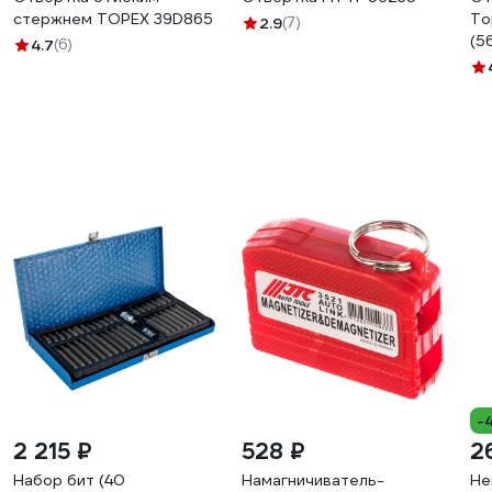
стержнем TOPEX 39D865
To
2.9
(7)
(5
4.7
(6)
-
2 215 ₽
528 ₽
2
Набор бит (40
Намагничиватель-
Не