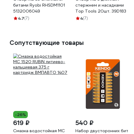
битами Ryobi RHSDM1101
стержнем и насадками
5132006049
Top Tools 20шт. 39D183
4.7
(7)
4
(7)
Сопутствующие товары
-26%
619 ₽
540 ₽
Смазка водостойкая МС
Набор двусторонних бит