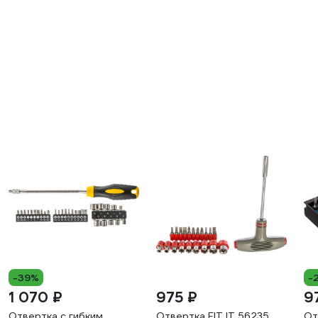
-39%
-
1 070 ₽
975 ₽
9
Отвертка с гибким
Отвертка FIT IT 56235
От