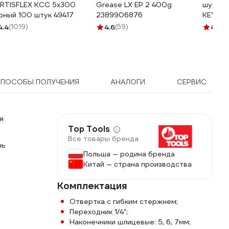
RTISFLEX КСС 5х300
Grease LX EP 2 400g
шурупо
рный 100 штук 49417
2389906876
KEYAN
4.4
(1019)
4.6
(59)
4.5
(4
ПОСОБЫ ПОЛУЧЕНИЯ
АНАЛОГИ
СЕРВИС
я
Top Tools
Все товары бренда
нь
Польша — родина бренда
Китай — страна производства
Комплектация
Отвертка с гибким стержнем;
Переходник 1/4";
Наконечники шлицевые: 5, 6, 7мм;