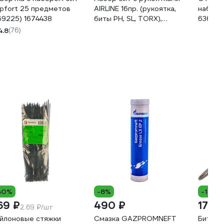
pfort 25 предметов
AIRLINE 16пр. (рукоятка,
набором
69225) 1674438
биты PH, SL, TORX),
636120
блистер ATCA022
4.8
(76)
40%
-8%
-17%
69 ₽
490 ₽
177 ₽
2.69 ₽/шт
йлоновые стяжки
Смазка GAZPROMNEFT
Бита д